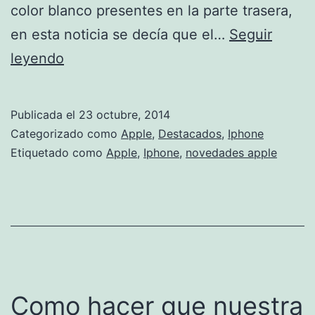
color blanco presentes en la parte trasera,
en esta noticia se decía que el…
Seguir
Otro
leyendo
fallo
de
Publicada el
23 octubre, 2014
Apple
Categorizado como
Apple
,
Destacados
,
Iphone
en
Etiquetado como
Apple
,
Iphone
,
novedades apple
el
Iphone
6.
Como hacer que nuestra