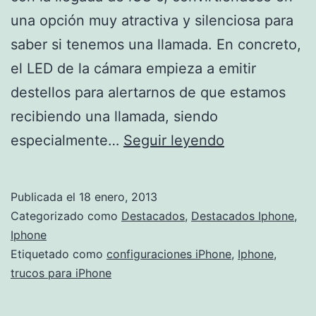
una opción muy atractiva y silenciosa para
saber si tenemos una llamada. En concreto,
el LED de la cámara empieza a emitir
destellos para alertarnos de que estamos
recibiendo una llamada, siendo
Haz
especialmente…
Seguir leyendo
que
tu
Publicada el
18 enero, 2013
iPhone
Categorizado como
Destacados
,
Destacados Iphone
,
te
Iphone
Etiquetado como
configuraciones iPhone
,
Iphone
,
avise
trucos para iPhone
con
destellos