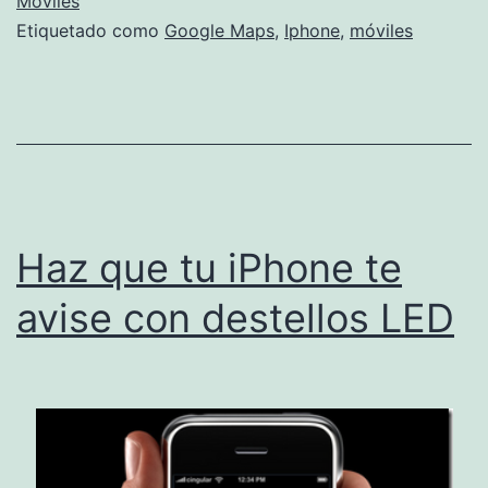
el
Móviles
Etiquetado como
Google Maps
,
Iphone
,
móviles
n
Go
M
pa
iP
Haz que tu iPhone te
avise con destellos LED