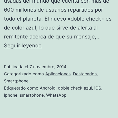
usadas del mundo que cuenta con más de
600 millones de usuarios repartidos por
todo el planeta. El nuevo «doble check» es
de color azul, lo que sirve de alerta al
remitente acerca de que su mensaje,…
«Doble
Seguir leyendo
check»
azul
Publicada el
7 noviembre, 2014
en
Categorizado como
Aplicaciones
,
Destacados
,
el
Smartphone
Etiquetado como
Android
,
doble check azul
,
iOS
,
Whatsapp
Iphone
,
smartphone
,
WhatsApp