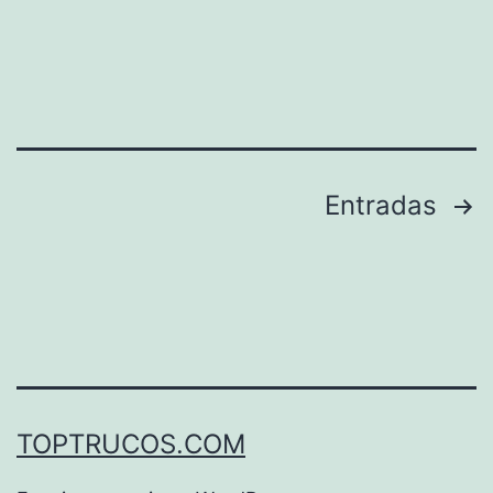
LED
Paginación
Entradas
de
entradas
TOPTRUCOS.COM