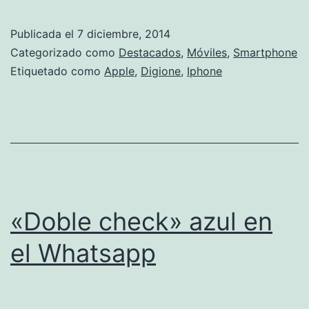
empresa
china
Publicada el
7 diciembre, 2014
denuncia
Categorizado como
Destacados
,
Móviles
,
Smartphone
que
Etiquetado como
Apple
,
Digione
,
Iphone
Apple
le
robó
los
diseños
y
«Doble check» azul en
los
el Whatsapp
usó
en
el