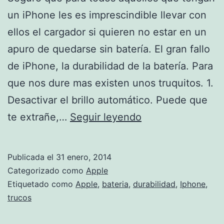
un iPhone les es imprescindible llevar con
ellos el cargador si quieren no estar en un
apuro de quedarse sin batería. El gran fallo
de iPhone, la durabilidad de la batería. Para
que nos dure mas existen unos truquitos. 1.
Desactivar el brillo automático. Puede que
Como
te extrañe,…
Seguir leyendo
hacer
que
Publicada el
31 enero, 2014
nuestra
Categorizado como
Apple
bateria
Etiquetado como
Apple
,
bateria
,
durabilidad
,
Iphone
,
trucos
del
iPhone