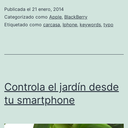
teclado
Publicada el
21 enero, 2014
para
Categorizado como
Apple
,
BlackBerry
iPhone
Etiquetado como
carcasa
,
Iphone
,
keywords
,
typo
Controla el jardín desde
tu smartphone