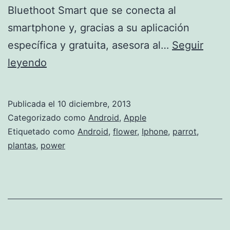
Bluethoot Smart que se conecta al
smartphone y, gracias a su aplicación
específica y gratuita, asesora al…
Seguir
Controla
leyendo
el
jardín
Publicada el
10 diciembre, 2013
desde
Categorizado como
Android
,
Apple
tu
Etiquetado como
Android
,
flower
,
Iphone
,
parrot
,
plantas
,
power
smartphone