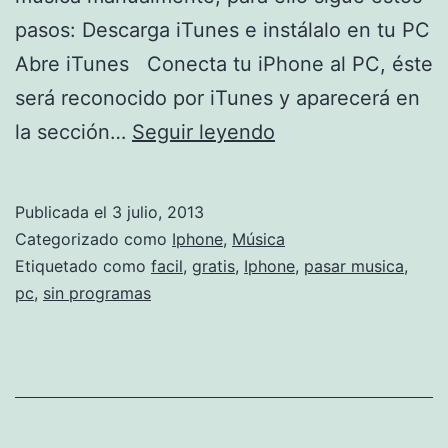
pasos: Descarga iTunes e instálalo en tu PC
Abre iTunes Conecta tu iPhone al PC, éste
será reconocido por iTunes y aparecerá en
Pasar
la sección…
Seguir leyendo
música
al
Publicada el
3 julio, 2013
iPhone
Categorizado como
Iphone
,
Música
del
Etiquetado como
facil
,
gratis
,
Iphone
,
pasar musica
,
pc
,
sin programas
pc