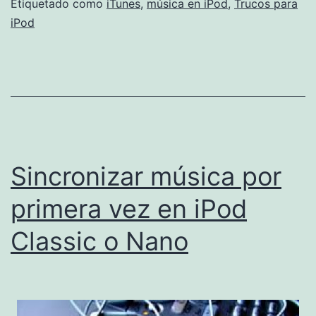
Classic
Etiquetado como
iTunes
,
música en iPod
,
Trucos para
iPod
o
Nano
de
forma
manual
Sincronizar música por
primera vez en iPod
Classic o Nano