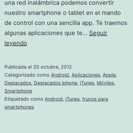
una red inalámbrica podemos convertir
nuestro smartphone o tablet en el mando
de control con una sencilla app. Te traemos
algunas aplicaciones que te…
Seguir
Convierte
leyendo
tu
smartphone
Publicada el
20 octubre, 2012
o
Categorizado como
Android
,
Aplicaciones
,
Apple
,
tablet
Destacados
,
Destacados Iphone
,
iTunes
,
Móviles
,
Smartphone
en
Etiquetado como
Android
,
iTunes
,
trucos para
un
smartphones
mando
a