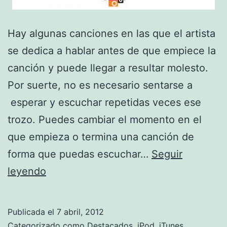
Hay algunas canciones en las que el artista
se dedica a hablar antes de que empiece la
canción y puede llegar a resultar molesto.
Por suerte, no es necesario sentarse a
esperar y escuchar repetidas veces ese
trozo. Puedes cambiar el momento en el
que empieza o termina una canción de
forma que puedas escuchar…
Seguir
Cambia
leyendo
el
momento
Publicada el
7 abril, 2012
de
Categorizado como
Destacados
,
iPod
,
iTunes