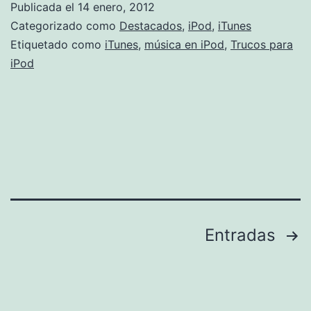
Publicada el
14 enero, 2012
de
Categorizado como
Destacados
,
iPod
,
iTunes
las
Etiquetado como
iTunes
,
música en iPod
,
Trucos para
iPod
canciones
en
iTunes
Paginación
Entradas
de
entradas