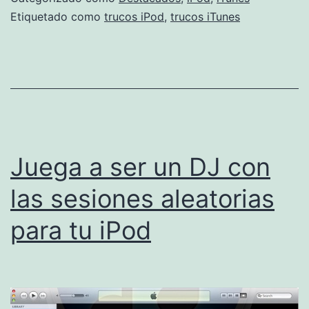
inicio
Etiquetado como
trucos iPod
,
trucos iTunes
y
fin
de
una
canción
en
Juega a ser un DJ con
tu
las sesiones aleatorias
iPod
para tu iPod