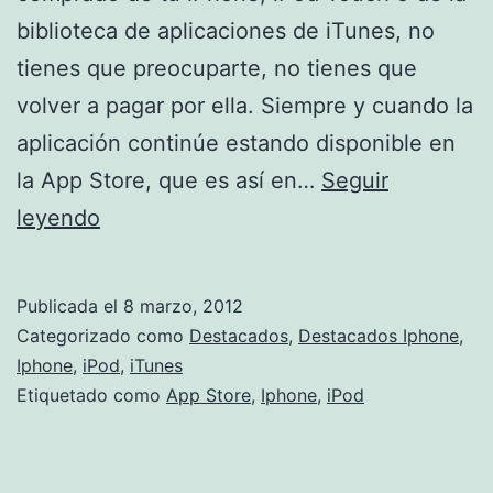
biblioteca de aplicaciones de iTunes, no
tienes que preocuparte, no tienes que
volver a pagar por ella. Siempre y cuando la
aplicación continúe estando disponible en
la App Store, que es así en…
Seguir
Vuelve
leyendo
a
descargar
Publicada el
8 marzo, 2012
las
Categorizado como
Destacados
,
Destacados Iphone
,
aplicaciones
Iphone
,
iPod
,
iTunes
Etiquetado como
App Store
,
Iphone
,
iPod
compradas