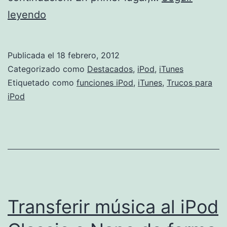
Utiliza
leyendo
tu
iPod
Publicada el
18 febrero, 2012
como
Categorizado como
Destacados
,
iPod
,
iTunes
un
Etiquetado como
funciones iPod
,
iTunes
,
Trucos para
iPod
disco
duro
portátil
Transferir música al iPod