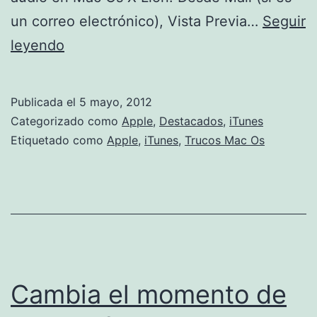
un correo electrónico), Vista Previa…
Seguir
Convierte
leyendo
un
texto
Publicada el
5 mayo, 2012
en
Categorizado como
Apple
,
Destacados
,
iTunes
una
Etiquetado como
Apple
,
iTunes
,
Trucos Mac Os
pista
de
voz
de
iTunes
en
Cambia el momento de
Mac