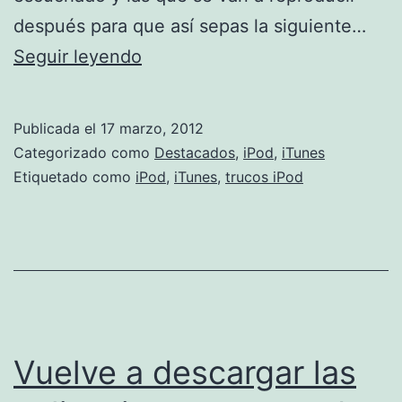
después para que así sepas la siguiente…
Juega
Seguir leyendo
a
ser
Publicada el
17 marzo, 2012
un
Categorizado como
Destacados
,
iPod
,
iTunes
DJ
Etiquetado como
iPod
,
iTunes
,
trucos iPod
con
las
sesiones
aleatorias
para
tu
Vuelve a descargar las
iPod