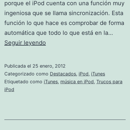
porque el iPod cuenta con una función muy
ingeniosa que se llama sincronización. Esta
función lo que hace es comprobar de forma
automática que todo lo que está en la…
Sincronizar
Seguir leyendo
música
por
Publicada el
25 enero, 2012
primera
Categorizado como
Destacados
,
iPod
,
iTunes
vez
Etiquetado como
iTunes
,
música en iPod
,
Trucos para
iPod
en
iPod
Classic
o