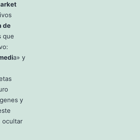
arket
hivos
n de
s que
vo:
medi
a» y
etas
uro
ágenes y
este
 ocultar