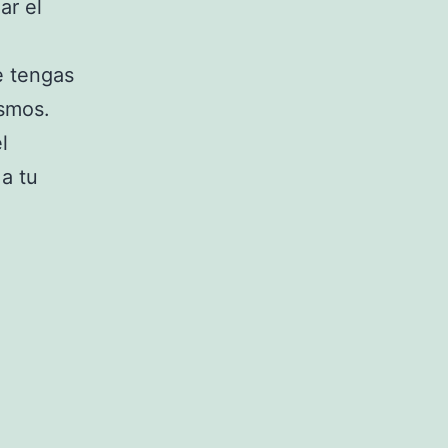
ar el
e tengas
ismos.
l
 a tu