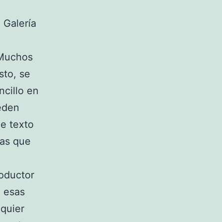
 Galería
 Muchos
sto, se
ncillo en
eden
de texto
ras que
roductor
e esas
lquier