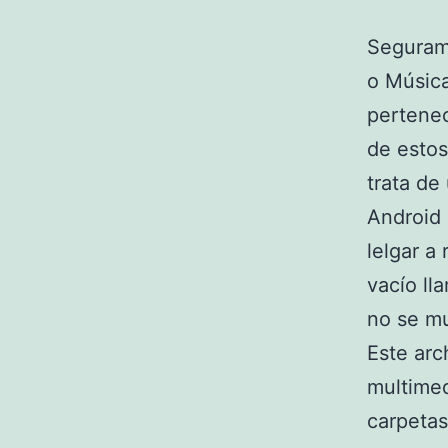
Segurame
o Músic
pertenec
de estos
trata de
Android 
lelgar a
vacío l
no se m
Este arc
multimed
carpetas