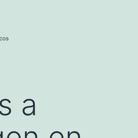
icos
s a
gen en