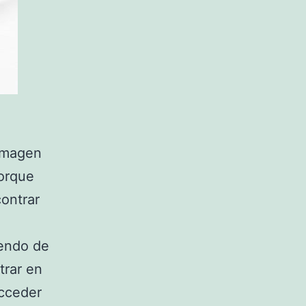
imagen
porque
contrar
iendo de
trar en
cceder