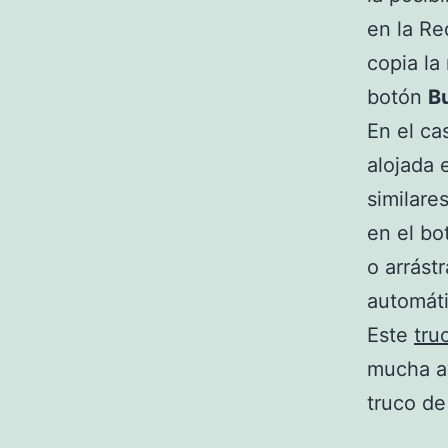
en la Re
copia la
botón
B
En el ca
alojada 
similare
en el b
o arrást
automát
Este
tru
mucha ay
truco de