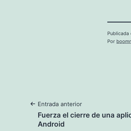
Publicada 
Por
boomm
Navegación
Entrada anterior
Fuerza el cierre de una apl
de
Android