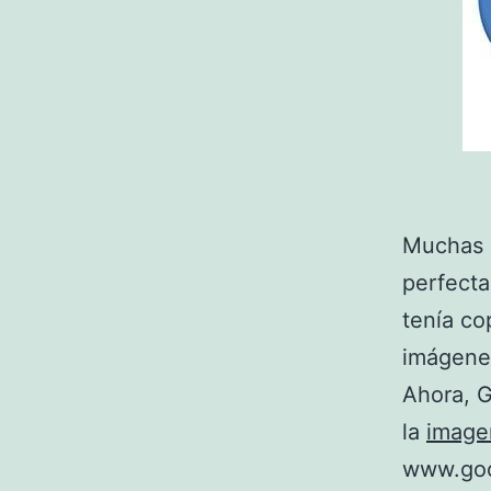
Muchas 
perfecta
tenía co
imágenes
Ahora, G
la
image
www.goo