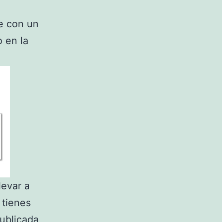
e con un
 en la
levar a
 tienes
publicada