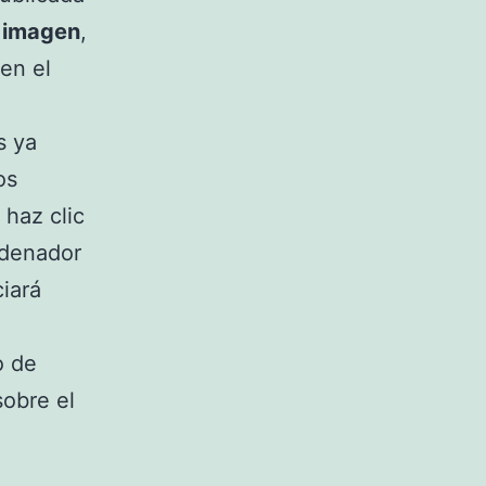
 imagen
,
 en el
s ya
os
 haz clic
rdenador
ciará
o de
obre el