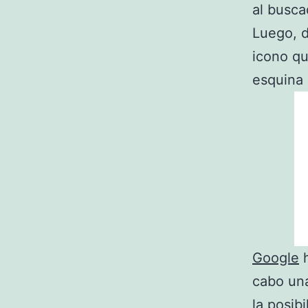
al busca
Luego, d
icono q
esquina 
Google
h
cabo una
la posib