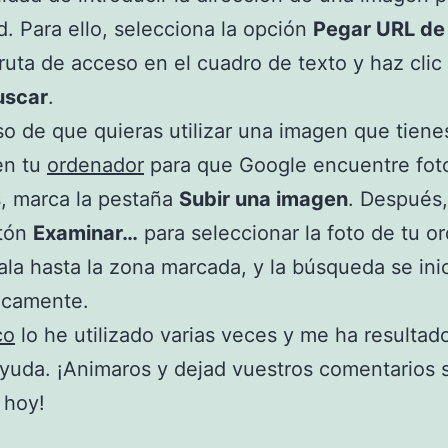
d. Para ello, selecciona la opción
Pegar URL de
 ruta de acceso en el cuadro de texto y haz clic
uscar
.
so de que quieras utilizar una imagen que tiene
en tu
ordenador
para que Google encuentre fot
s, marca la pestaña
Subir una imagen
. Después,
otón
Examinar…
para seleccionar la foto de tu o
rala hasta la zona marcada, y la búsqueda se ini
icamente.
co
lo he utilizado varias veces y me ha resultad
uda. ¡Animaros y dejad vuestros comentarios s
 hoy!