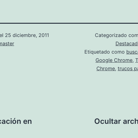
el
25 diciembre, 2011
Categorizado co
aster
Destacad
Etiquetado como
busc
Google Chrome
,
T
Chrome
,
trucos p
icación en
Ocultar arc