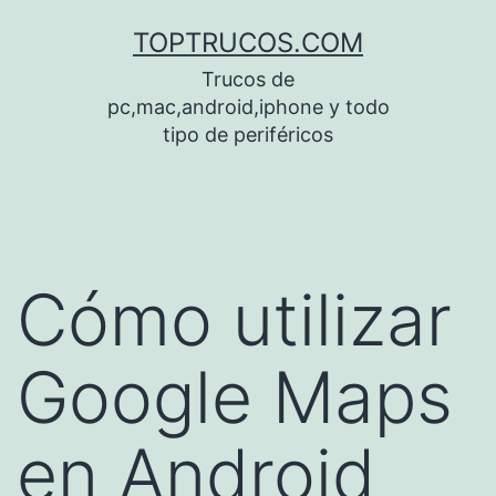
Saltar
TOPTRUCOS.COM
al
Trucos de
contenido
pc,mac,android,iphone y todo
tipo de periféricos
Cómo utilizar
Google Maps
en Android