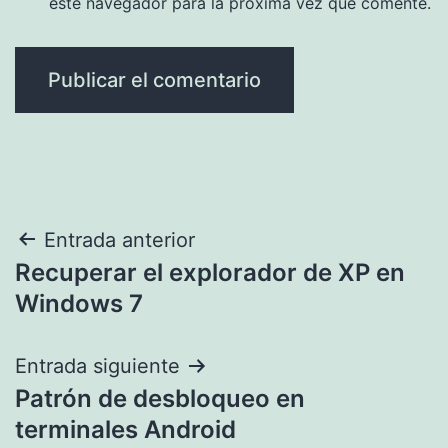
este navegador para la próxima vez que comente.
Navegación
Entrada anterior
Recuperar el explorador de XP en
de
Windows 7
entradas
Entrada siguiente
Patrón de desbloqueo en
terminales Android