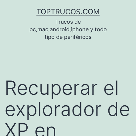
Saltar
TOPTRUCOS.COM
al
Trucos de
contenido
pc,mac,android,iphone y todo
tipo de periféricos
Recuperar el
explorador de
XP en