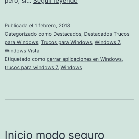
Cierra
pero, si…
Seguir leyendo
aplicaciones
colgadas
Publicada el
1 febrero, 2013
en
Categorizado como
Destacados
,
Destacados Trucos
dos
para Windows
,
Trucos para Windows
,
Windows 7
,
Windows Vista
clics
Etiquetado como
cerrar aplicaciones en Windows
,
trucos para windows 7
,
Windows
Inicio modo seguro