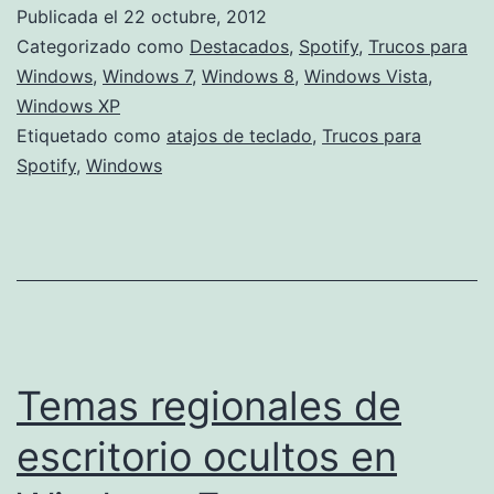
teclado
Publicada el
22 octubre, 2012
para
Categorizado como
Destacados
,
Spotify
,
Trucos para
Spotify
Windows
,
Windows 7
,
Windows 8
,
Windows Vista
,
Windows XP
con
Etiquetado como
atajos de teclado
,
Trucos para
Windows
Spotify
,
Windows
Temas regionales de
escritorio ocultos en