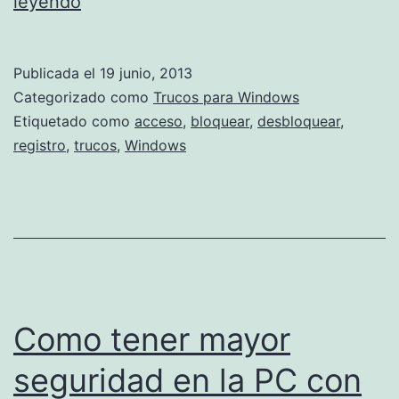
Bloquear
leyendo
y
desbloquear
Publicada el
19 junio, 2013
el
Categorizado como
Trucos para Windows
acceso
Etiquetado como
acceso
,
bloquear
,
desbloquear
,
registro
,
trucos
,
Windows
al
registro
de
Windows
Como tener mayor
seguridad en la PC con