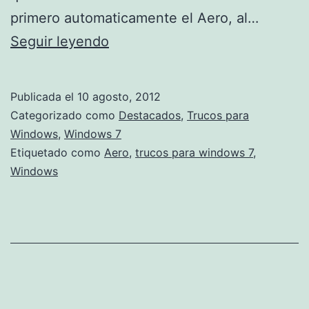
primero automaticamente el Aero, al…
Desactivar
Seguir leyendo
Aero
para
Publicada el
10 agosto, 2012
determinadas
Categorizado como
Destacados
,
Trucos para
aplicaciones
Windows
,
Windows 7
Etiquetado como
Aero
,
trucos para windows 7
,
Windows