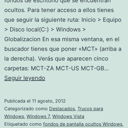
fondos de escritorio que se encuentran
ocultos. Para tener acceso a ellos tienes
que seguir la siguiente ruta: Inicio > Equipo
> Disco local(C:) > Windows >
Globalizacion En esa misma ventana, en el
buscador tienes que poner «MCT» (arriba a
la derecha). Verás que aparecen cinco
carpetas: MCT-ZA MCT-US MCT-GB…
Temas
Seguir leyendo
regionales
de
Publicada el
11 agosto, 2012
escritorio
Categorizado como
Destacados
,
Trucos para
ocultos
Windows
,
Windows 7
,
Windows Vista
Etiquetado como
fondos de pantalla ocultos Windows
,
en