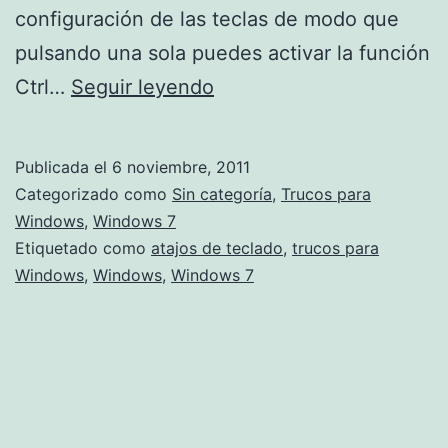
configuración de las teclas de modo que
pulsando una sola puedes activar la función
Desactivar
Ctrl…
Seguir leyendo
los
mensajes
Publicada el
6 noviembre, 2011
de
Categorizado como
Sin categoría
,
Trucos para
las
Windows
,
Windows 7
Etiquetado como
atajos de teclado
,
trucos para
teclas
Windows
,
Windows
,
Windows 7
especiales
en
Windows
Vista