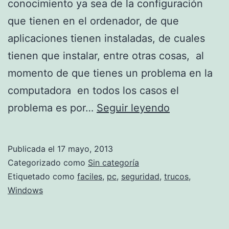
conocimiento ya sea de la configuración
que tienen en el ordenador, de que
aplicaciones tienen instaladas, de cuales
tienen que instalar, entre otras cosas, al
momento de que tienes un problema en la
computadora en todos los casos el
Como
problema es por…
Seguir leyendo
tener
mayor
Publicada el
17 mayo, 2013
seguridad
Categorizado como
Sin categoría
en
Etiquetado como
faciles
,
pc
,
seguridad
,
trucos
,
Windows
la
PC
con