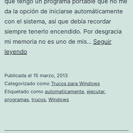
que tengo un programa portable que no me
da la opción de iniciarse automáticamente
con el sistema, así que debía recordar
siempre tenerlo encendido. Por desgracia
mi memoria no es uno de mis…
Seguir
Ejecutar
leyendo
programas
automáticamente
Publicada el
15 marzo, 2013
al
Categorizado como
Trucos para Windows
iniciar
Etiquetado como
automaticamente
,
ejecutar
,
programas
,
trucos
,
Windows
Windows,
y
sin
instalar