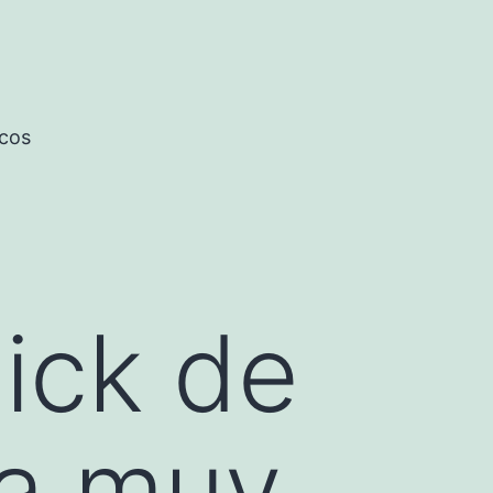
icos
ick de
a muy