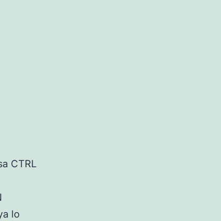
lsa CTRL
N
ya lo