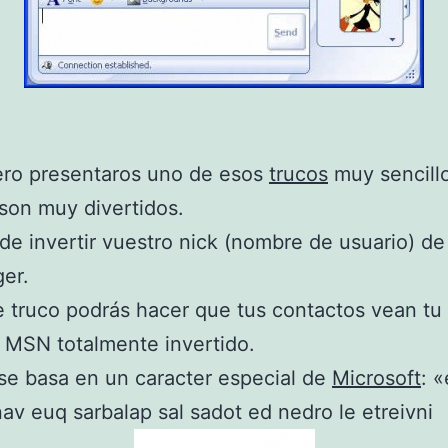
ero presentaros uno de esos
trucos
muy sencillo
 son muy divertidos.
 de invertir vuestro nick (nombre de usuario) 
er.
 truco podrás hacer que tus contactos vean tu 
 MSN totalmente invertido.
 se basa en un caracter especial de
Microsoft
: «‮» que
 el orden de todas las palabras que van detrás.