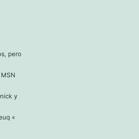
s, pero
de MSN
nick y