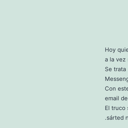
Hoy qui
a la vez
Se trata
Messeng
Con este
email de
El truco
invierte