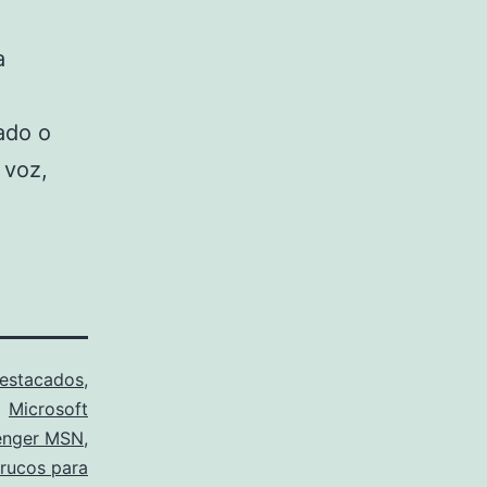
a
ado o
 voz,
estacados
,
Microsoft
enger MSN
,
trucos para