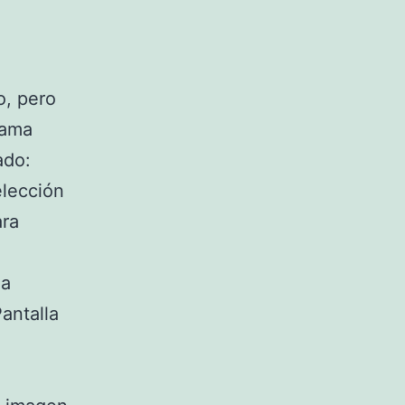
o, pero
rama
ado:
elección
ara
la
antalla