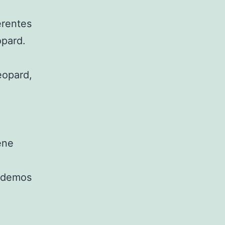
erentes
pard.
eopard,
ene
odemos