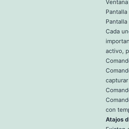
Ventana
Pantalla
Pantalla
Cada uno
importa
activo, 
Comando-
Comando-
capturar
Comando-
Comando-
con tem
Atajos 