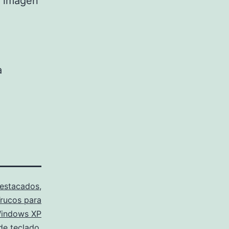
a imagen
a
estacados
,
rucos para
indows XP
de teclado
,