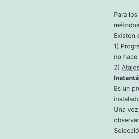
Para los
métodos
Existen 
1) Progr
no hace 
2)
Atajo
Instant
Es un p
instalad
Una vez
observar
Selecci