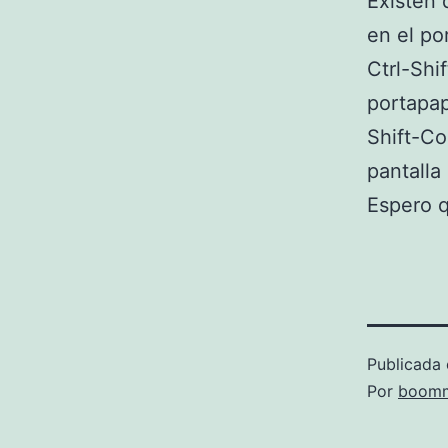
Existen 
en el po
Ctrl-Shi
portapap
Shift-Co
pantalla 
Espero q
Publicada 
Por
boomm