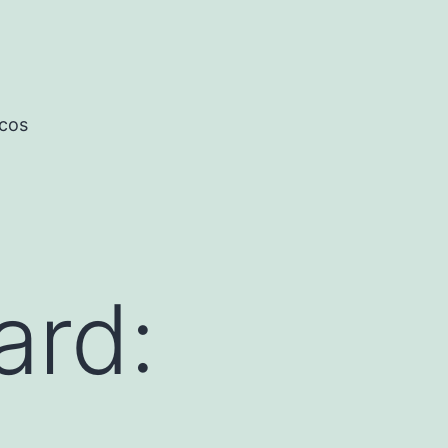
icos
ard: