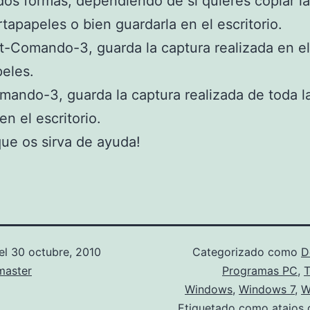
dos formas, dependiendo de si quieres copiar l
rtapapeles o bien guardarla en el escritorio.
ft-Comando-3, guarda la captura realizada en el
eles.
mando-3, guarda la captura realizada de toda l
en el escritorio.
ue os sirva de ayuda!
el
30 octubre, 2010
Categorizado como
D
aster
Programas PC
,
T
Windows
,
Windows 7
,
W
Etiquetado como
atajos 