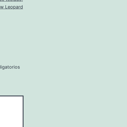
w Leopard
igatorios