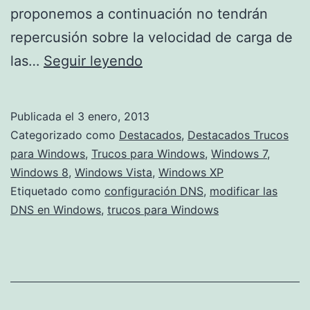
proponemos a continuación no tendrán
repercusión sobre la velocidad de carga de
Sustituye
las…
Seguir leyendo
tus
DNS
Publicada el
3 enero, 2013
facilmente
Categorizado como
Destacados
,
Destacados Trucos
para Windows
,
Trucos para Windows
,
Windows 7
,
Windows 8
,
Windows Vista
,
Windows XP
Etiquetado como
configuración DNS
,
modificar las
DNS en Windows
,
trucos para Windows