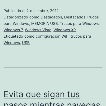
configuración
Publicada el
2 diciembre, 2012
WiFi
Categorizado como
Destacados
,
Destacados Trucos
en
para Windows
,
MEMORIA USB
,
Trucos para Windows
,
Windows 7
,
Windows Vista
,
Windows XP
una
Etiquetado como
configuración Wifi
,
trucos para
USB
Windows
,
USB
gracias
a
Windows
7
Evita que sigan tus
pasos mientras navegas