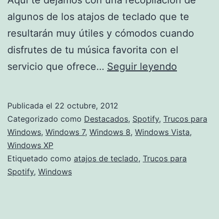
algunos de los atajos de teclado que te
resultarán muy útiles y cómodos cuando
disfrutes de tu música favorita con el
Atajos
servicio que ofrece…
Seguir leyendo
de
teclado
Publicada el
22 octubre, 2012
para
Categorizado como
Destacados
,
Spotify
,
Trucos para
Spotify
Windows
,
Windows 7
,
Windows 8
,
Windows Vista
,
Windows XP
con
Etiquetado como
atajos de teclado
,
Trucos para
Windows
Spotify
,
Windows