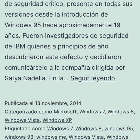
de seguridad crítico, presente en todas sus
versiones desde la introducción de
Windows 95 hace aproximadamente 19
años. Fueron investigadores de seguridad
de IBM quienes a principios de año
descubrieron este defecto y decidieron
comunicárselo a la compañía dirigida por
19
Satya Nadella. En la…
Seguir leyendo
años
después
Publicada el
13 noviembre, 2014
Microsof
Categorizado como
Microsoft
,
Windows 7
,
Windows 8
,
corrige
Windows Vista
,
Windows XP
Etiquetado como
Windows 7
,
Windows 8
,
windows 95
,
un
windows 98
,
windows me
,
Windows Vista
,
Windows