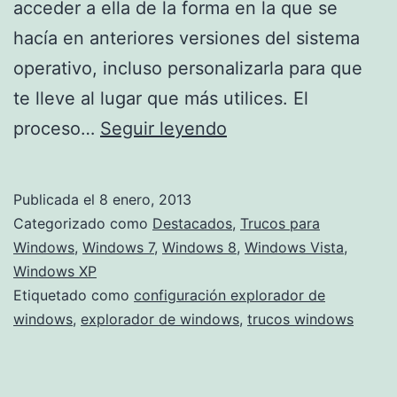
acceder a ella de la forma en la que se
hacía en anteriores versiones del sistema
operativo, incluso personalizarla para que
te lleve al lugar que más utilices. El
Modifica
proceso…
Seguir leyendo
la
configuración
Publicada el
8 enero, 2013
del
Categorizado como
Destacados
,
Trucos para
explorador
Windows
,
Windows 7
,
Windows 8
,
Windows Vista
,
Windows XP
archivos
Etiquetado como
configuración explorador de
windows
,
explorador de windows
,
trucos windows