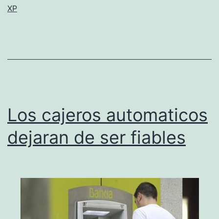
fallo…
XP
Los cajeros automaticos
dejaran de ser fiables