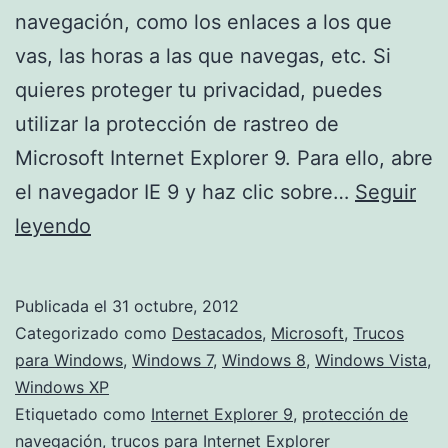
navegación, como los enlaces a los que
vas, las horas a las que navegas, etc. Si
quieres proteger tu privacidad, puedes
utilizar la protección de rastreo de
Microsoft Internet Explorer 9. Para ello, abre
el navegador IE 9 y haz clic sobre…
Seguir
Evita
leyendo
que
sigan
Publicada el
31 octubre, 2012
tus
Categorizado como
Destacados
,
Microsoft
,
Trucos
pasos
para Windows
,
Windows 7
,
Windows 8
,
Windows Vista
,
Windows XP
mientras
Etiquetado como
Internet Explorer 9
,
protección de
navegas
navegación
,
trucos para Internet Explorer