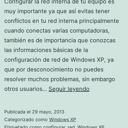
Configurar la red interna de tu equipo es
muy importante ya que así evitas tener
conflictos en tu red interna principalmente
cuando conectas varias computadoras,
también es de importancia que conozcas
las informaciones básicas de la
configuración de red de Windows XP, ya
que por desconocimiento no puedes
resolver muchos problemas, sin embargo
Como
otros usuarios…
Seguir leyendo
configurar
una
Publicada el
29 mayo, 2013
red
Categorizado como
Windows XP
en
Etiquetado como
configurar
,
red
,
Windows XP