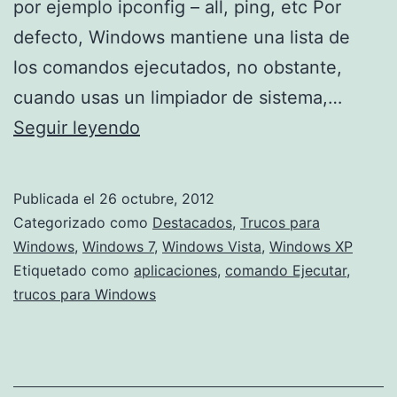
por ejemplo ipconfig – all, ping, etc Por
defecto, Windows mantiene una lista de
los comandos ejecutados, no obstante,
cuando usas un limpiador de sistema,…
Manejar
Seguir leyendo
el
histórico
Publicada el
26 octubre, 2012
del
Categorizado como
Destacados
,
Trucos para
comando
Windows
,
Windows 7
,
Windows Vista
,
Windows XP
Etiquetado como
aplicaciones
,
comando Ejecutar
,
Ejecutar
trucos para Windows