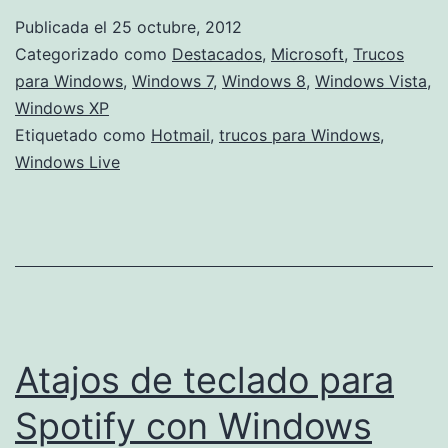
fotocorreo
Publicada el
25 octubre, 2012
con
Categorizado como
Destacados
,
Microsoft
,
Trucos
Windows
para Windows
,
Windows 7
,
Windows 8
,
Windows Vista
,
Windows XP
Live
Etiquetado como
Hotmail
,
trucos para Windows
,
Mail
Windows Live
Atajos de teclado para
Spotify con Windows