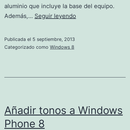
aluminio que incluye la base del equipo.
Asus
Además,…
Seguir leyendo
anuncia
dos
Publicada el
5 septiembre, 2013
nuevos
Categorizado como
Windows 8
portátiles
de
la
Serie
N
Añadir tonos a Windows
Phone 8