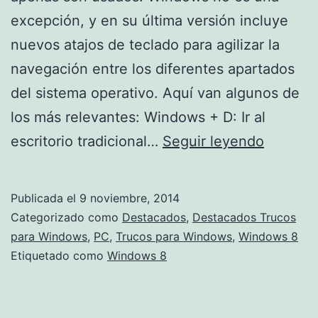
excepción, y en su última versión incluye
nuevos atajos de teclado para agilizar la
navegación entre los diferentes apartados
del sistema operativo. Aquí van algunos de
los más relevantes: Windows + D: Ir al
Dos
escritorio tradicional…
Seguir leyendo
cosas
que
Publicada el
9 noviembre, 2014
no
Categorizado como
Destacados
,
Destacados Trucos
sabías
para Windows
,
PC
,
Trucos para Windows
,
Windows 8
Etiquetado como
Windows 8
de
Window
8