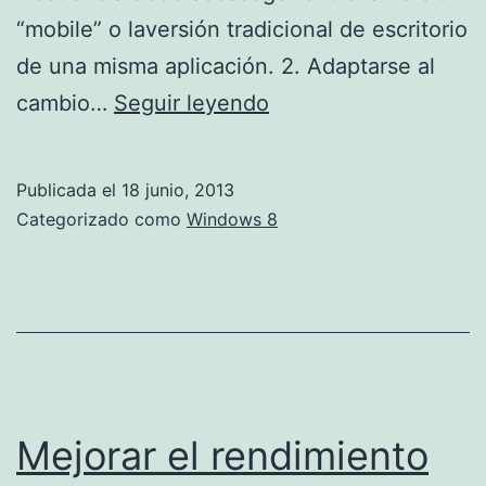
“mobile” o laversión tradicional de escritorio
de una misma aplicación. 2. Adaptarse al
Ocho
cambio…
Seguir leyendo
trucos
para
Publicada el
18 junio, 2013
sacarle
Categorizado como
Windows 8
el
máximo
partido
a
Windows
8
Mejorar el rendimiento