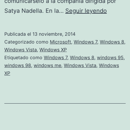
comunicárselo a la compañía dirigida por
19
Satya Nadella. En la…
Seguir leyendo
años
después
Publicada el
13 noviembre, 2014
Microsof
Categorizado como
Microsoft
,
Windows 7
,
Windows 8
,
corrige
Windows Vista
,
Windows XP
Etiquetado como
Windows 7
,
Windows 8
,
windows 95
,
un
windows 98
,
windows me
,
Windows Vista
,
Windows
fallo…
XP