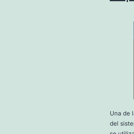
Una de l
del sist
se utili