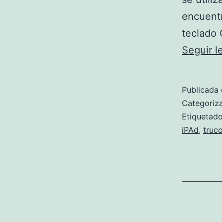
encuentr
teclado 
Seguir 
Publicada 
Categori
Etiqueta
iPAd
,
truc