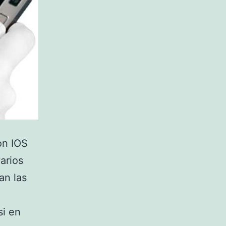
on IOS
arios
an las
si en