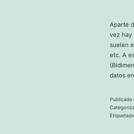
Aparte d
vez hay
suelen e
etc. A e
(Bidimen
datos e
Publicada 
Categori
Etiqueta