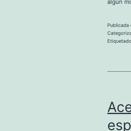
algún m
Publicada 
Categori
Etiqueta
Ace
esp