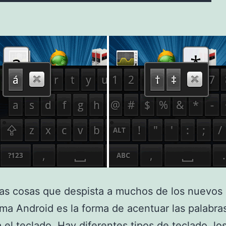
as cosas que despista a muchos de los nuevos 
ema Android es la forma de acentuar las palabr
za el teclado. Hay diferentes tipos de teclado, lo