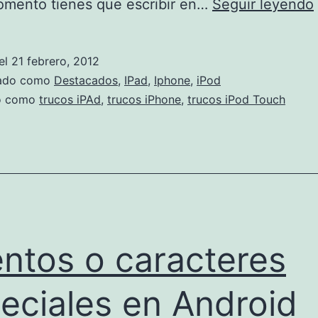
omento tienes que escribir en…
Seguir leyendo
el
21 febrero, 2012
zado como
Destacados
,
IPad
,
Iphone
,
iPod
do como
trucos iPAd
,
trucos iPhone
,
trucos iPod Touch
ntos o caracteres
eciales en Android