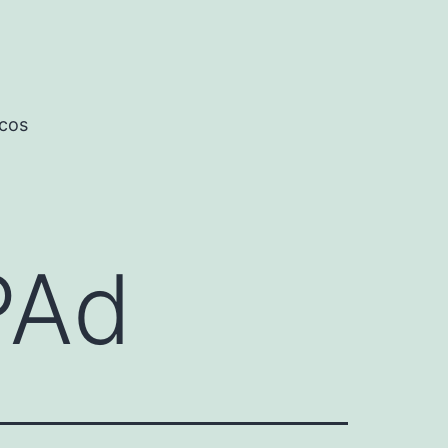
icos
PAd