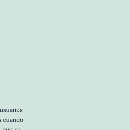
usuarios
as cuando
s que se