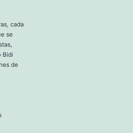
ras, cada
ue se
stas,
 Bidi
enes de
s