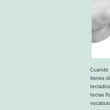
Cuando e
tienes d
teclados
teclas f
vocabula