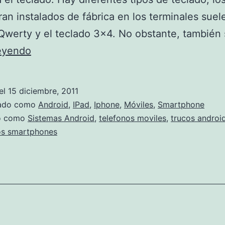
an instalados de fábrica en los terminales suele
Qwerty y el teclado 3×4. No obstante, también
Acentos
leyendo
o
caracteres
el
15 diciembre, 2011
especiales
zado como
Android
,
IPad
,
Iphone
,
Móviles
,
Smartphone
en
do como
Sistemas Android
,
telefonos moviles
,
trucos androi
os smartphones
Android