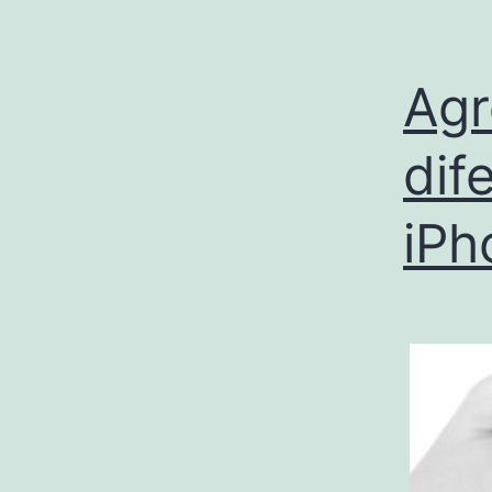
Agr
dif
iPh