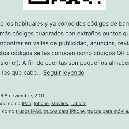
e los habituales y ya conocidos códigos de bar
 más códigos cuadrados con extraños puntos q
ncontrar en vallas de publicidad, anuncios, revi
stos códigos se les conocen como códigos QR o
sionel). A fin de cuentas son pequeños almac
Crea
n los que cabe…
Seguir leyendo
tus
propios
el
8 noviembre, 2011
códigos
zado como
IPad
,
Iphone
,
Móviles
,
Tablets
QR
do como
trucos iPAd
,
trucos para iPhone
,
trucos para móvile