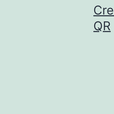
Cre
QR