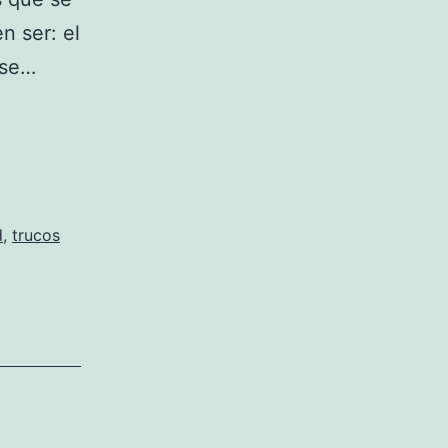
n ser: el
 se…
d
,
trucos