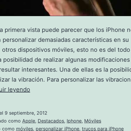
 primera vista puede parecer que los iPhone 
 personalizar demasiadas características en su 
otros dispositivos móviles, esto no es del todo 
a posibilidad de realizar algunas modificacione
esultar interesantes. Una de ellas es la posibil
izar la vibración. Para personalizar las vibracio
Personaliza
uir leyendo
las
vibraciones
el
9 septiembre, 2012
de
zado como
Apple
,
Destacados
,
Iphone
,
Móviles
tu
do como
móviles
,
personalizar iPhone
,
trucos para iPhone