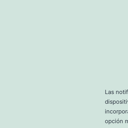
Las noti
disposit
incorpor
opción m