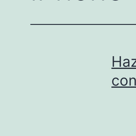
Haz
con