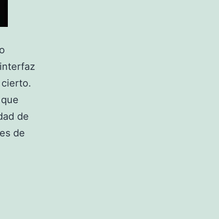
no
interfaz
cierto.
s que
idad de
nes de