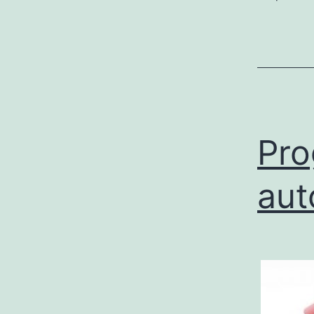
Pro
aut