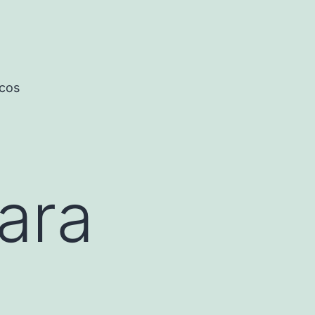
icos
ara