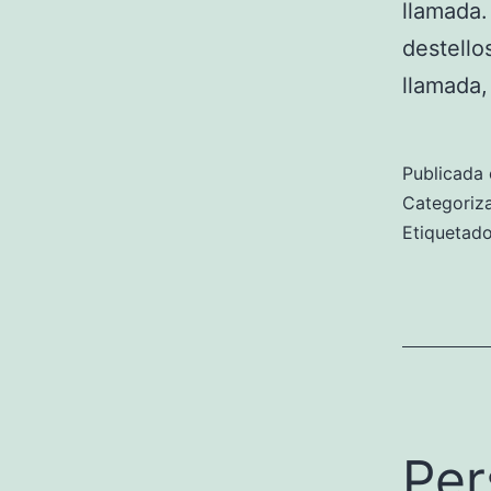
llamada.
destello
llamada
Publicada 
Categori
Etiqueta
Per