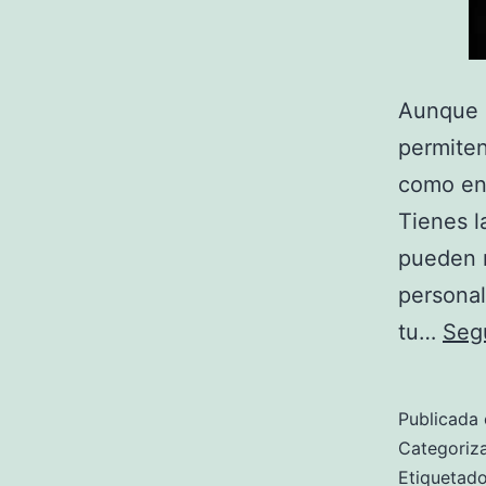
Aunque a
permiten
como en 
Tienes l
pueden r
personal
tu…
Seg
Publicada 
Categori
Etiqueta