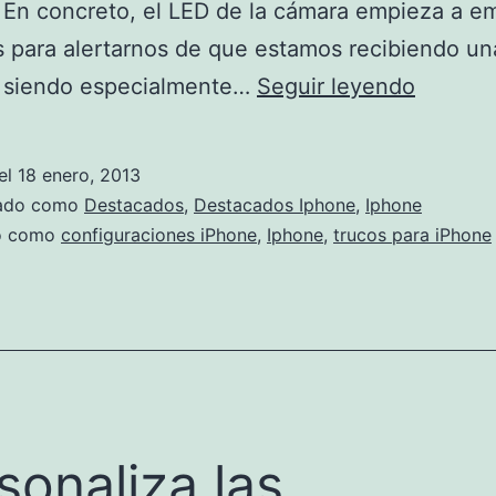
 En concreto, el LED de la cámara empieza a em
s para alertarnos de que estamos recibiendo un
Haz
, siendo especialmente…
Seguir leyendo
que
tu
el
18 enero, 2013
iPhone
zado como
Destacados
,
Destacados Iphone
,
Iphone
te
do como
configuraciones iPhone
,
Iphone
,
trucos para iPhone
avise
con
destell
LED
sonaliza las