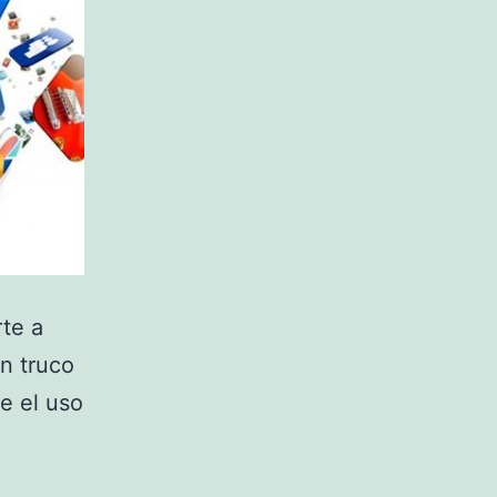
rte a
n truco
e el uso