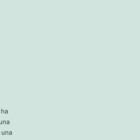
 ha
 una
s una