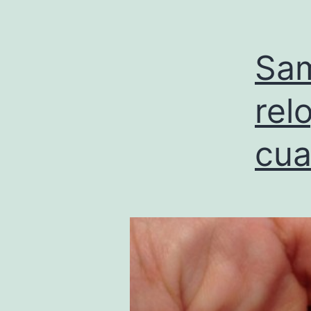
Sam
rel
cua