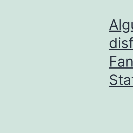
Alg
dis
Fan
Sta