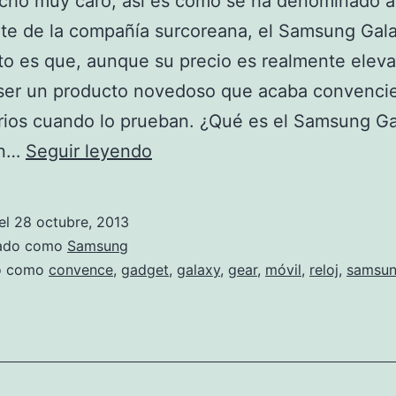
cho muy caro, así es como se ha denominado al
nte de la compañía surcoreana, el Samsung Gal
rto es que, aunque su precio es realmente elev
 ser un producto novedoso que acaba convenci
rios cuando lo prueban. ¿Qué es el Samsung G
Samsung
Un…
Seguir leyendo
Galaxy
Gear:
el
28 octubre, 2013
un
zado como
Samsung
reloj
do como
convence
,
gadget
,
galaxy
,
gear
,
móvil
,
reloj
,
samsu
que
convence
cuando
lo