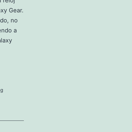
 reloj
axy Gear.
ado, no
endo a
alaxy
ng