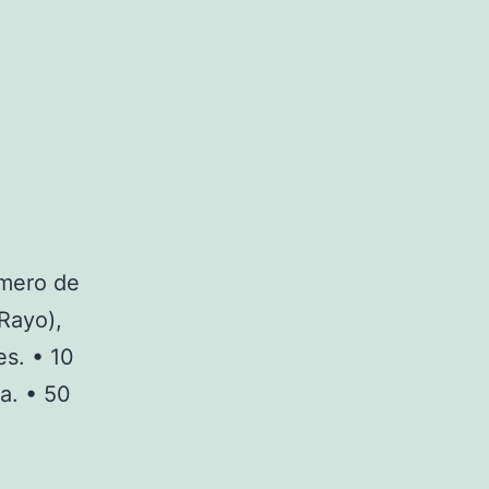
úmero de
 Rayo),
es. • 10
a. • 50
nos
os