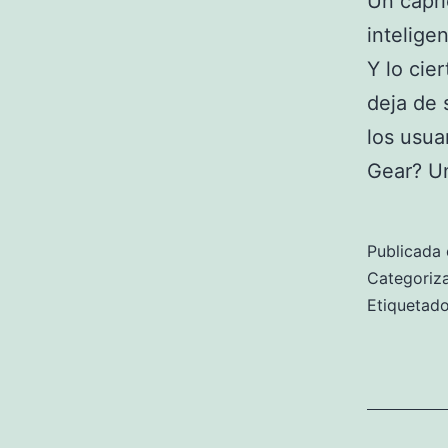
Un capri
intelige
Y lo cie
deja de
los usua
Gear? 
Publicada 
Categori
Etiqueta