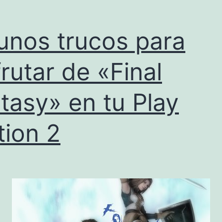
pruebas
unos trucos para
frutar de «Final
tasy» en tu Play
tion 2