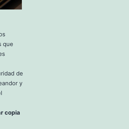
os
s que
es
uridad de
deandor y
l
ar copia