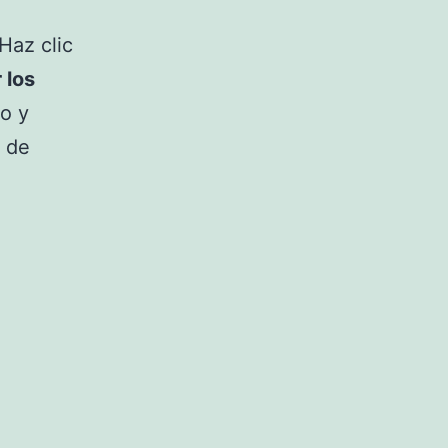
Haz clic
 los
io y
a de