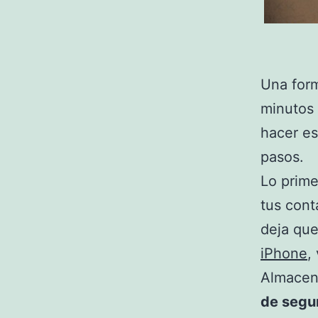
Una form
minutos 
hacer es
pasos.
Lo prime
tus cont
deja que
iPhone
,
Almacena
de segu