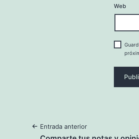
Web
Guard
próxi
Navegación
Entrada anterior
Comparte tus notas y opini