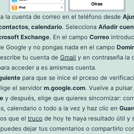
a la cuenta de correo en el teléfono desde
Aju
contactos, calendario
. Selecciona
Añadir cuen
crosoft Exchange
. En el campo
Correo
introduc
de Google y no pongas nada en el campo
Domin
escribe tu cuenta de
Gmail
y en contraseña la 
 para acceder a es amismas cuenta.
guiente
para que se inice el prceso de verificac
elige el servidor
m.google.com
. Vuelve a pulsar
te
y después, elige que quieres sincornizar: cor
s, calendario o todo a la vez y haz clic en
Guar
os que el
truco
de hoy te haya resultado útil y s
puedes dejar tus comentarios o compartirlo co