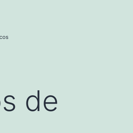
icos
os de