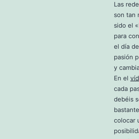
Las rede
son tan 
sido el 
para con
el día d
pasión p
y cambia
En el
ví
cada pas
debéis s
bastante
colocar 
posibili