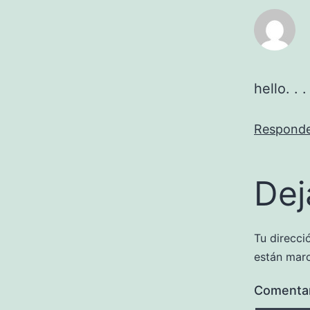
hello. . .
Respond
Dej
Tu direcci
están mar
Comenta