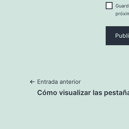
Guard
próxi
Navegación
Entrada anterior
Cómo visualizar las pestaña
de
entradas