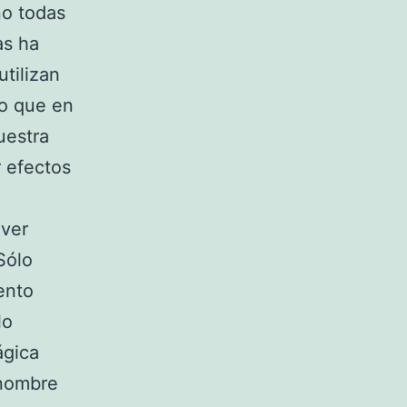
no todas
as ha
tilizan
lo que en
uestra
r efectos
 ver
Sólo
ento
lo
ágica
 nombre