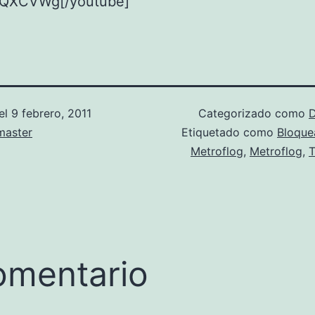
QXCVWg[/youtube]
el
9 febrero, 2011
Categorizado como
D
aster
Etiquetado como
Bloque
Metroflog
,
Metroflog
,
T
omentario