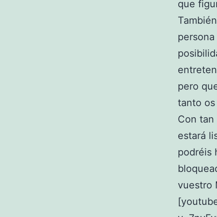
que figur
También 
persona 
posibili
entreten
pero que
tanto os
Con tan 
estará li
podréis 
bloquead
vuestro 
[youtub