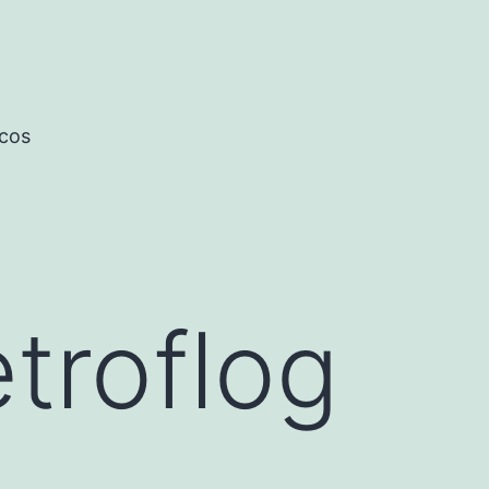
icos
troflog