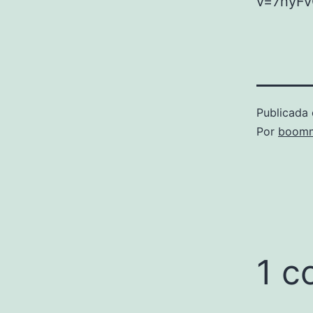
v=7nyFv
Publicada 
Por
boomm
1 c