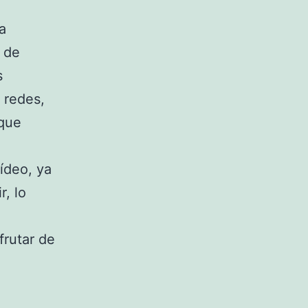
a
 de
s
 redes,
 que
ídeo, ya
r, lo
frutar de