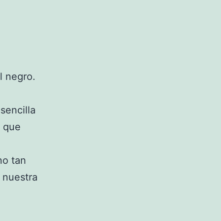
l negro.
sencilla
a que
no tan
 nuestra