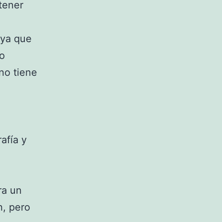
tener
 ya que
No
no tiene
afía y
ra un
n, pero