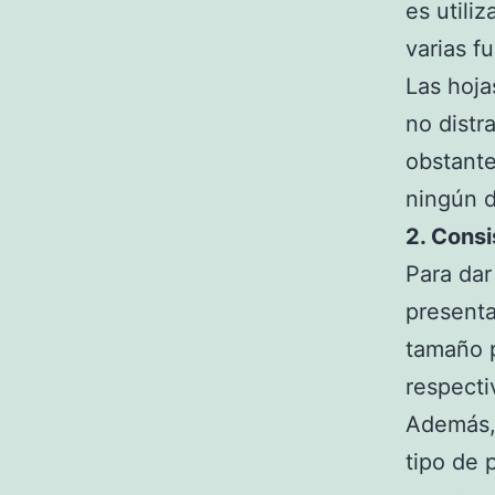
es utili
varias f
Las hoja
no distr
obstante
ningún d
2. Consi
Para dar
presenta
tamaño p
respect
Además, 
tipo de 