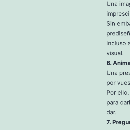
Una imag
impresci
Sin emba
prediseñ
incluso 
visual.
6. Anim
Una pres
por vues
Por ello
para dar
dar.
7. Pregu