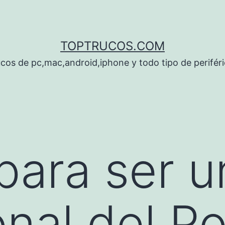
TOPTRUCOS.COM
cos de pc,mac,android,iphone y todo tipo de perifér
para ser u
onal del P