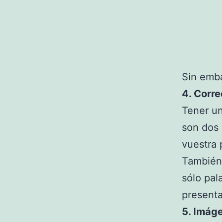
Sin emba
4. Corre
Tener un
son dos 
vuestra 
También 
sólo pal
presenta
5. Imág