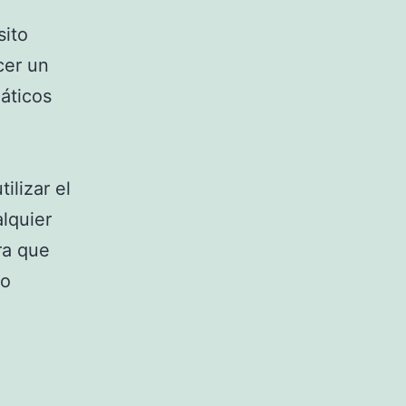
sito
cer un
áticos
ilizar el
lquier
ra que
do