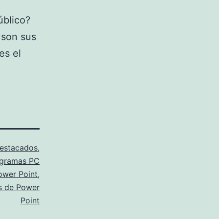
úblico?
 son sus
es el
estacados
,
gramas PC
ower Point
,
s de Power
Point