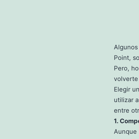
Algunos 
Point, s
Pero, h
volverte
Elegir u
utilizar
entre ot
1. Compo
Aunque e