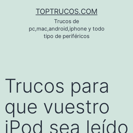
Saltar
TOPTRUCOS.COM
al
Trucos de
contenido
pc,mac,android,iphone y todo
tipo de periféricos
Trucos para
que vuestro
iPod sea leído