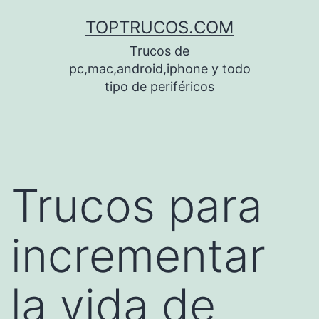
Saltar
TOPTRUCOS.COM
al
Trucos de
contenido
pc,mac,android,iphone y todo
tipo de periféricos
Trucos para
incrementar
la vida de