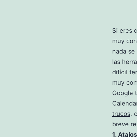
Si eres 
muy con
nada se 
las herr
difícil 
muy com
Google t
Calendar
trucos
, 
breve re
1. Atajo