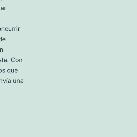
nar
ncurrir
 de
en
sta. Con
los que
envía una