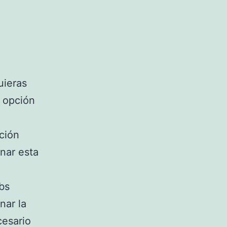
uieras
a opción
nción
nar esta
bs
nar la
cesario