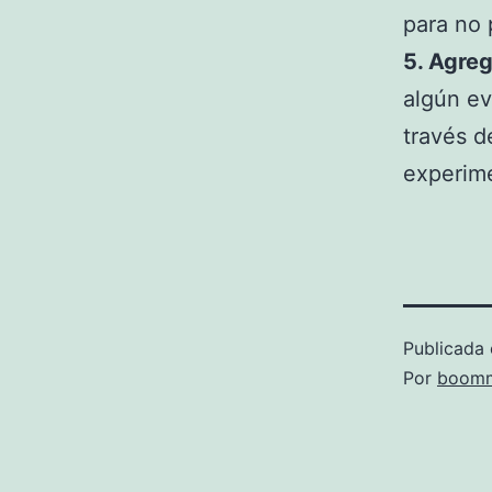
para no 
5. Agre
algún ev
través d
experime
Publicada 
Por
boomm