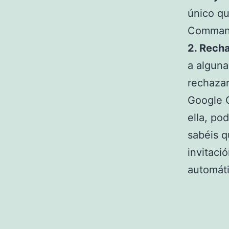
único qu
Command-
2. Recha
a alguna
rechazar
Google C
ella, po
sabéis q
invitaci
automát