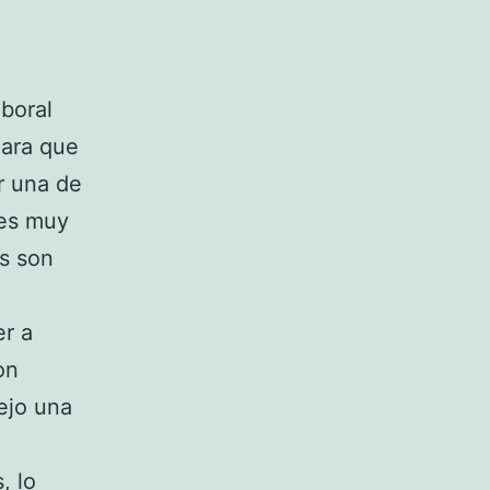
aboral
para que
r una de
 es muy
as son
er a
on
dejo una
, lo