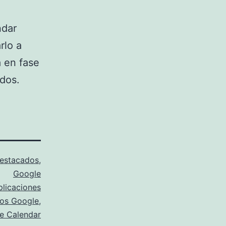
ndar
rlo a
á en fase
ados.
estacados
,
Google
plicaciones
cos Google
,
e Calendar