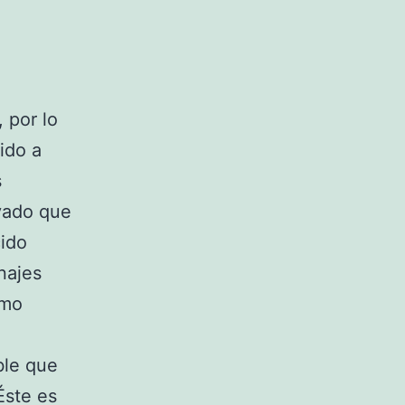
 por lo
ido a
s
vado que
cido
najes
omo
ble que
Éste es