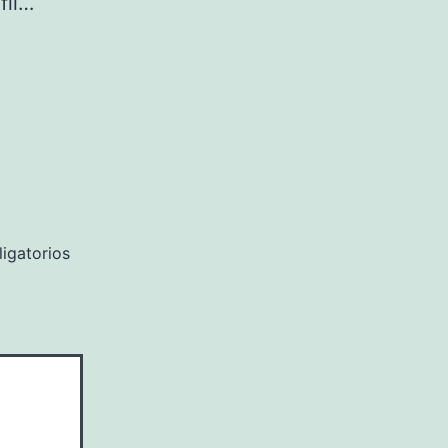
fil…
igatorios