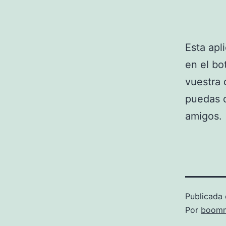
Esta apl
en el bo
vuestra 
puedas d
amigos.
Publicada 
Por
boomm