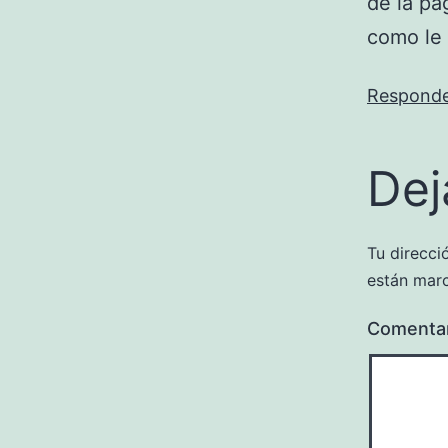
de la pa
como le
Respond
Dej
Tu direcci
están mar
Comenta