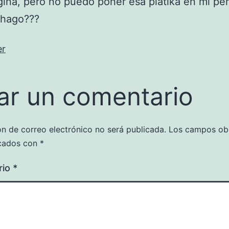
gina, pero no puedo poner esa platika en mi per
 hago???
er
ar un comentario
ón de correo electrónico no será publicada.
Los campos obl
cados con
*
rio
*