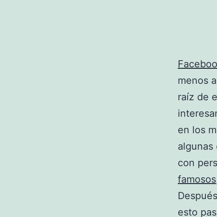
Facebo
menos a 
raíz de 
interesa
en los m
algunas 
con per
famosos
Después
esto pas