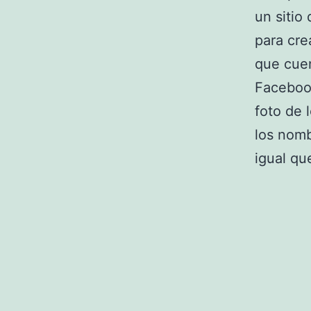
un sitio
para cre
que cuen
Facebook
foto de 
los nomb
igual qu