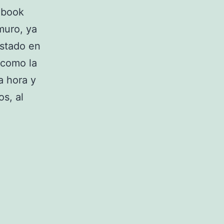
ebook
muro, ya
estado en
 como la
a hora y
s, al