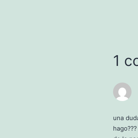
1 c
una duda
hago??? 