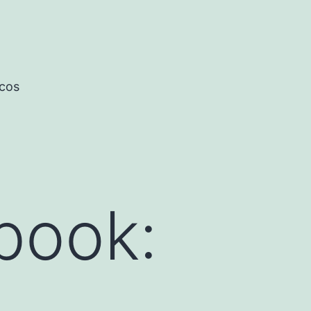
icos
book: