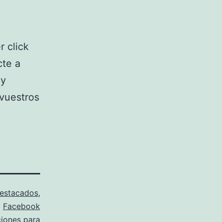
r click
cte a
 y
 vuestros
estacados
,
Facebook
ciones para