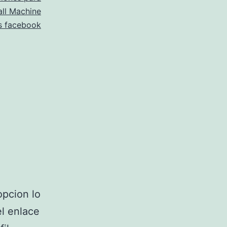
ll Machine
s facebook
opcion lo
el enlace