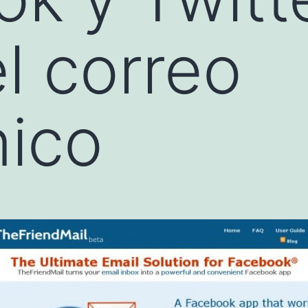
l correo
nico