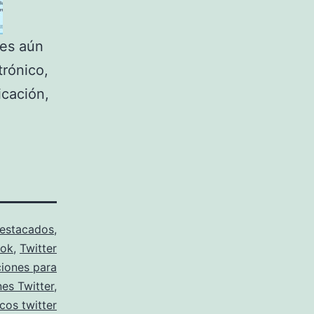
 es aún
trónico,
icación,
estacados
,
ook
,
Twitter
ciones para
nes Twitter
,
ucos twitter