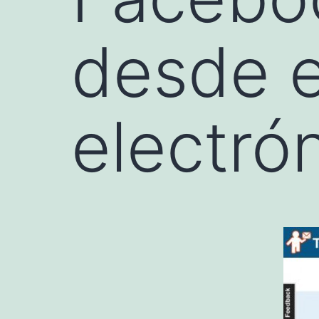
desde e
electró