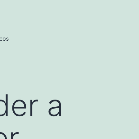
icos
der a
er