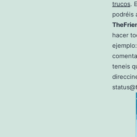
trucos
. 
podréis 
TheFrie
hacer to
ejemplo:
comentar
teneis q
direccin
status@