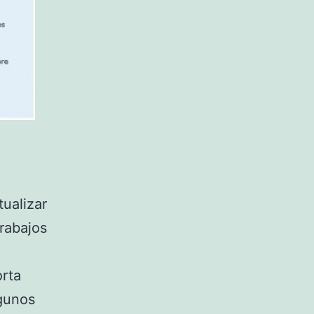
ualizar
trabajos
orta
lgunos