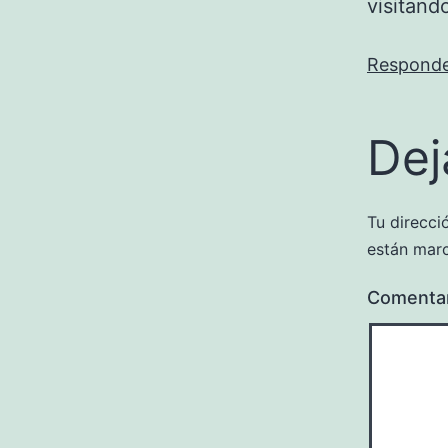
visitand
Respond
Dej
Tu direcci
están mar
Comenta