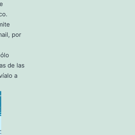
ue
co.
mite
ail, por
Sólo
as de las
víalo a