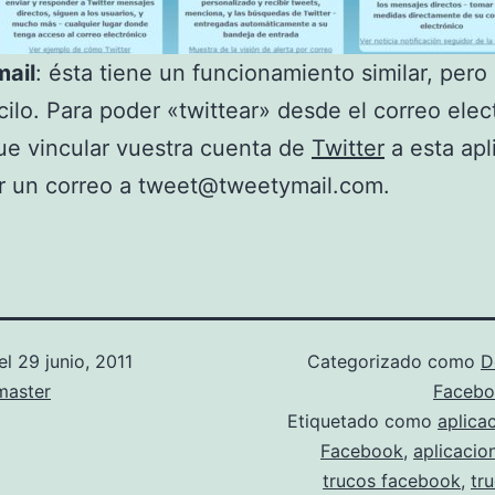
ail
: ésta tiene un funcionamiento similar, pero
ilo. Para poder «twittear» desde el correo elec
ue vincular vuestra cuenta de
Twitter
a esta apl
ir un correo a tweet@tweetymail.com.
el
29 junio, 2011
Categorizado como
D
aster
Faceb
Etiquetado como
aplica
Facebook
,
aplicacio
trucos facebook
,
tr