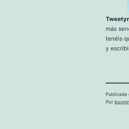
Tweetym
más senc
tenéis q
y escrib
Publicada 
Por
boomm