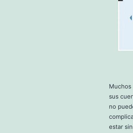
Muchos u
sus cuen
no puede
complica
estar si