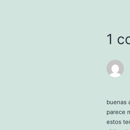
1 c
buenas a
parece 
estos te