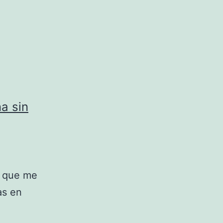
a sin
s que me
as en