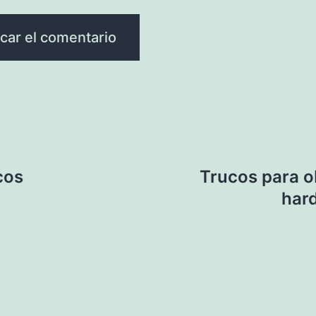
cos
Trucos para o
har