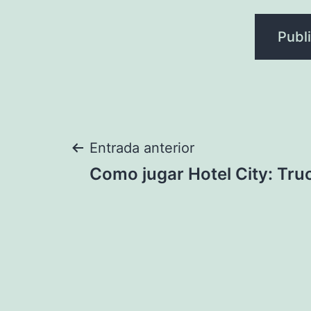
Navegación
Entrada anterior
Como jugar Hotel City: Tru
de
entradas