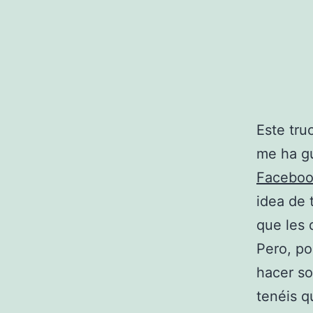
Este tru
me ha g
Facebo
idea de 
que les 
Pero, po
hacer so
tenéis q