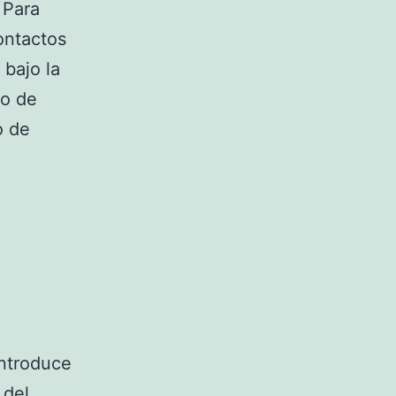
 Para
ontactos
bajo la
so de
o de
introduce
 del