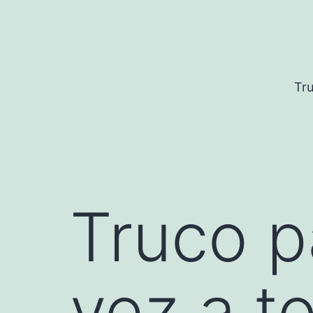
Saltar
al
contenido
Tru
Truco p
vez a t