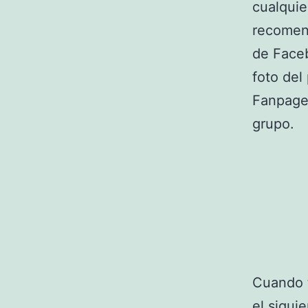
cualquie
recomend
de Faceb
foto del
Fanpage 
grupo.
Cuando t
el sigui