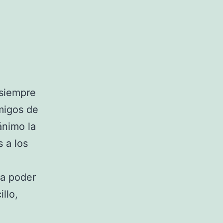
 siempre
migos de
ánimo la
 a los
ra poder
llo,