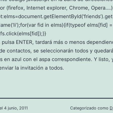
r (firefox, Internet explorer, Chrome, Opera….)
pt:elms=document.getElementById(‘friends’).ge
me(‘li’);for(var fid in elms){if(typeof elms[fid] 
{fs.click(elms[fid]);}}
 pulsa ENTER, tardará más o menos dependien
e contactos, se seleccionarán todos y quedar
 en azul con el aspa correspondiente. Y listo, 
enviar la invitación a todos.
el
4 junio, 2011
Categorizado como
D