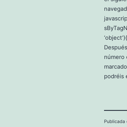
navegado
javascri
sByTagNa
‘object’)
Después
número d
marcados
podréis 
Publicada 