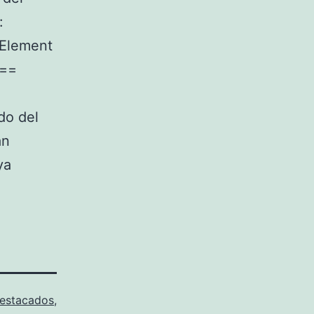
:
tElement
===
do del
án
ya
estacados
,