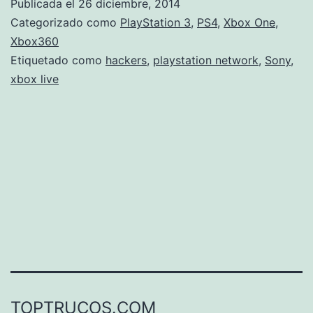
Publicada el
26 diciembre, 2014
las
Categorizado como
PlayStation 3
,
PS4
,
Xbox One
,
Na
Xbox360
Etiquetado como
hackers
,
playstation network
,
Sony
,
de
xbox live
los
ju
TOPTRUCOS.COM