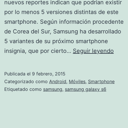
nuevos reportes indican que podrían existir
por lo menos 5 versiones distintas de este
smartphone. Según información procedente
de Corea del Sur, Samsung ha desarrollado
5 variantes de su próximo smartphone
El
insignia, que por cierto…
Seguir leyendo
próx
Sams
Publicada el
9 febrero, 2015
Gala
Categorizado como
Android
,
Móviles
,
Smartphone
S6
Etiquetado como
samsung
,
samsung galaxy s6
tendr
al
meno