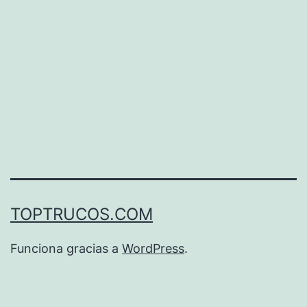
a
cobrar
protagonismo
TOPTRUCOS.COM
Funciona gracias a
WordPress
.