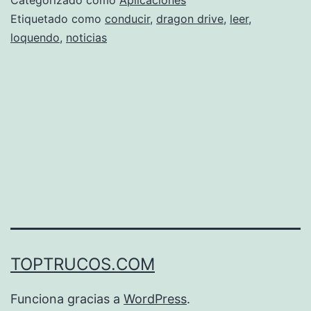
las
Etiquetado como
conducir
,
dragon drive
,
leer
,
loquendo
,
noticias
noticias
mientras
conduces
en
el
coche
TOPTRUCOS.COM
Funciona gracias a
WordPress
.