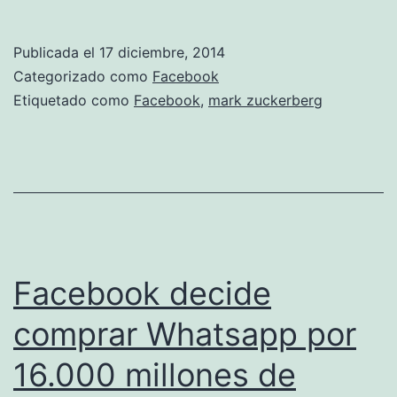
Zuckerberg
no
Publicada el
17 diciembre, 2014
descarta
Categorizado como
Facebook
la
Etiquetado como
Facebook
,
mark zuckerberg
idea
del
botón
“No
me
gusta”
Facebook decide
comprar Whatsapp por
16.000 millones de