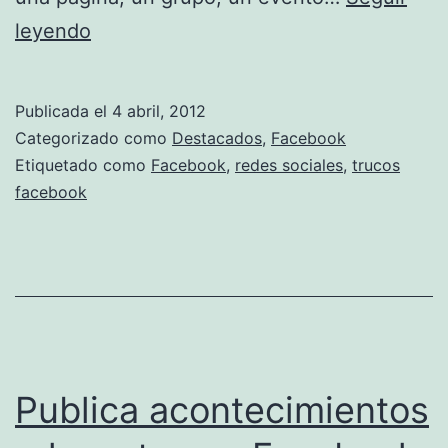
Volver
leyendo
a
mostrar
Publicada el
4 abril, 2012
las
Categorizado como
Destacados
,
Facebook
publicaciones
Etiquetado como
Facebook
,
redes sociales
,
trucos
facebook
ocultas
en
Facebook
Publica acontecimientos