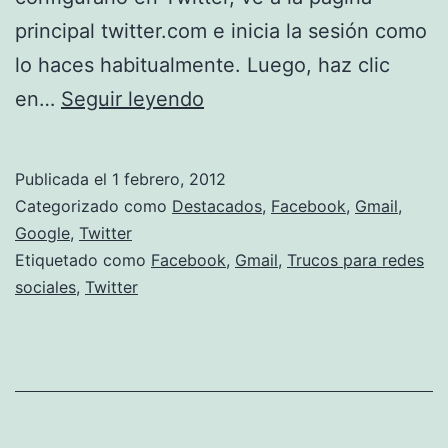
principal twitter.com e inicia la sesión como
lo haces habitualmente. Luego, haz clic
Activar
en…
Seguir leyendo
HTTPS
en
Publicada el
1 febrero, 2012
Twitter,
Categorizado como
Destacados
,
Facebook
,
Gmail
,
Facebook
Google
,
Twitter
Etiquetado como
Facebook
,
Gmail
,
Trucos para redes
y
sociales
,
Twitter
Gmail