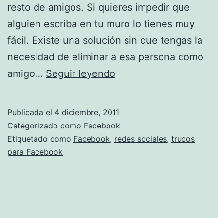
resto de amigos. Si quieres impedir que
alguien escriba en tu muro lo tienes muy
fácil. Existe una solución sin que tengas la
necesidad de eliminar a esa persona como
Impedir
amigo…
Seguir leyendo
que
alguien
Publicada el
4 diciembre, 2011
publique
Categorizado como
Facebook
en
Etiquetado como
Facebook
,
redes sociales
,
trucos
para Facebook
el
muro
de
tu