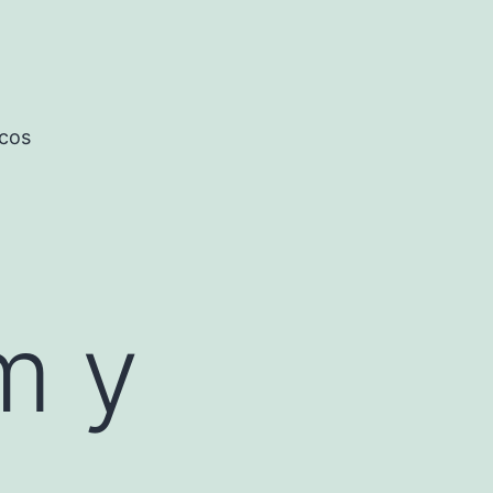
icos
m y