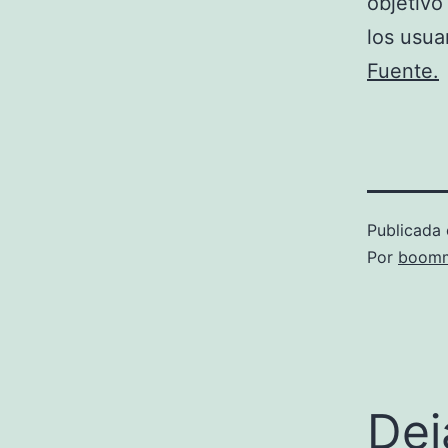
objetivo
los usua
Fuente.
Publicada 
Por
boomm
Dej