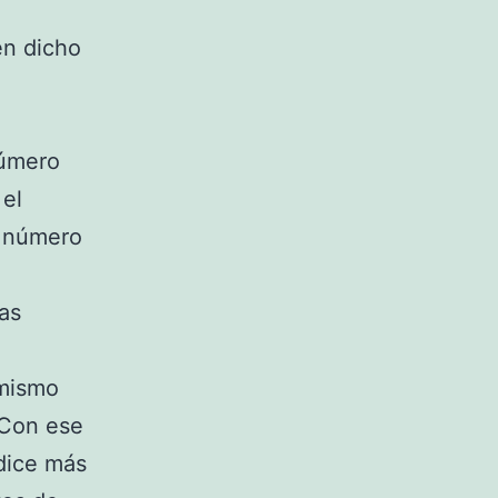
,
en dicho
número
 el
l número
as
 mismo
 Con ese
dice más