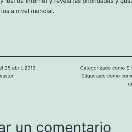
 y leal de Internet y revela las prioridades y gus
rios a nivel mundial.
el
25 abril, 2013
Categorizado como
Si
aster
Etiquetado como
como
q
ar un comentario