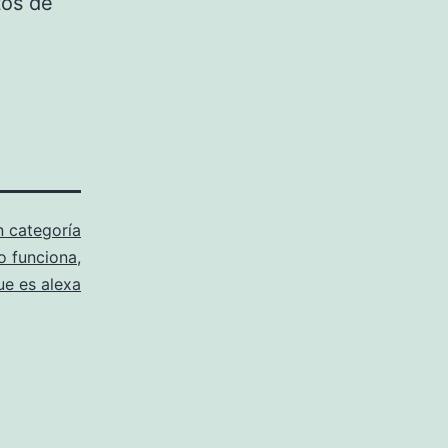
tos de
n categoría
 funciona
,
ue es alexa