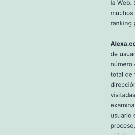
la Web. 
muchos 
ranking 
Alexa.c
de usuar
número d
total de
direcció
visitada
examina 
usuario 
proceso