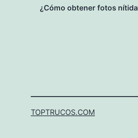
Navegación
¿Cómo obtener fotos nítid
de
entradas
TOPTRUCOS.COM