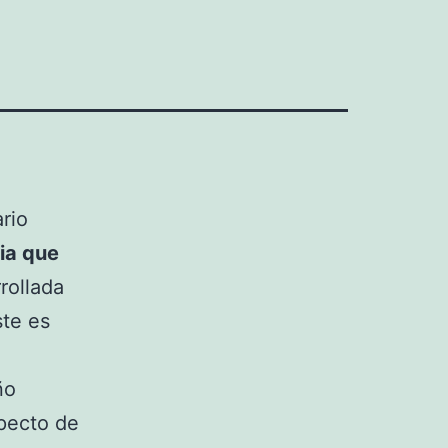
rio
ia que
rollada
ste es
ño
pecto de