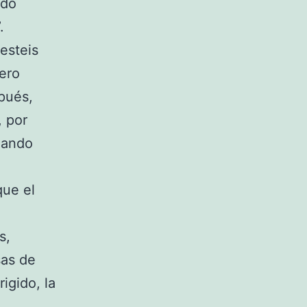
ndo
.
esteis
mero
spués,
, por
mando
que el
s,
sas de
rigido, la