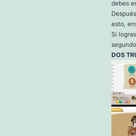
debes en
Después,
esto, ens
Si logra
segundo
DOS TR