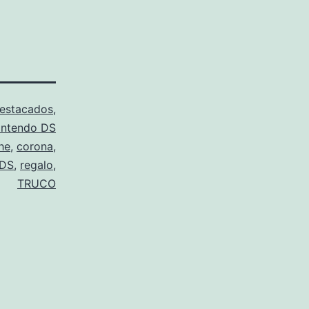
estacados
,
intendo DS
he
,
corona
,
DS
,
regalo
,
TRUCO