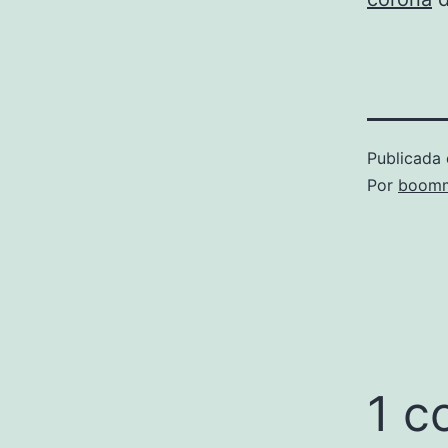
Publicada 
Por
boomm
1 c