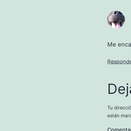
Me enca
Respond
Dej
Tu direcci
están mar
Comenta