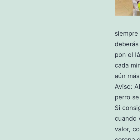
siempre 
deberás 
pon el l
cada min
aún más
Aviso: A
perro se
Si consi
cuando 
valor, c
corona
d