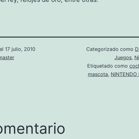
el
17 julio, 2010
Categorizado como
D
aster
Juegos
,
N
Etiquetado como
coc
mascota
,
NINTENDO 
omentario