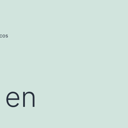
icos
 en