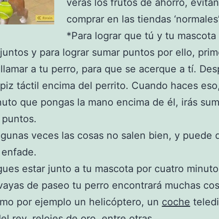
verás los frutos de ahorro, evita
comprar en las tiendas ‘normales’
*Para lograr que tú y tu mascota 
juntos y para lograr sumar puntos por ello, pri
llamar a tu perro, para que se acerque a tí. De
ápiz táctil encima del perrito. Cuando haces eso
uto que pongas la mano encima de él, irás su
 puntos.
lgunas veces las cosas no salen bien, y puede 
 enfade.
gues estar junto a tu mascota por cuatro minuto
vayas de paseo tu perro encontrará muchas co
omo por ejemplo un helicóptero, un
coche
teledi
el rey, relojes de oro, entre otras.