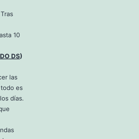
 Tras
hasta 10
NDO DS
)
er las
 todo es
los días.
 que
endas