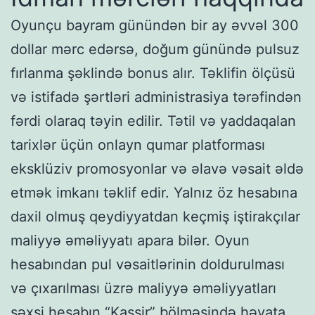
Oyunçu bayram günündən bir ay əvvəl 300
dollar mərc edərsə, doğum günündə pulsuz
fırlanma şəklində bonus alır. Təklifin ölçüsü
və istifadə şərtləri administrasiya tərəfindən
fərdi olaraq təyin edilir. Tətil və yaddaqalan
tarixlər üçün onlayn qumar platforması
eksklüziv promosyonlar və əlavə vəsait əldə
etmək imkanı təklif edir. Yalnız öz hesabına
daxil olmuş qeydiyyatdan keçmiş iştirakçılar
maliyyə əməliyyatı apara bilər. Oyun
hesabından pul vəsaitlərinin doldurulması
və çıxarılması üzrə maliyyə əməliyyatları
şəxsi hesabın “Kassir” bölməsində həyata