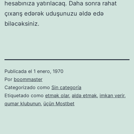
hesabınıza yatırılacaq. Daha sonra rahat
çıxarış edərək uduşunuzu əldə edə
biləcəksiniz.
Publicada el
1 enero, 1970
Por
boommaster
Categorizado como
Sin categoría
Etiquetado como
etmək olar
,
əldə etmək
,
imkan verir
,
qumar klubunun
,
üçün Mostbet