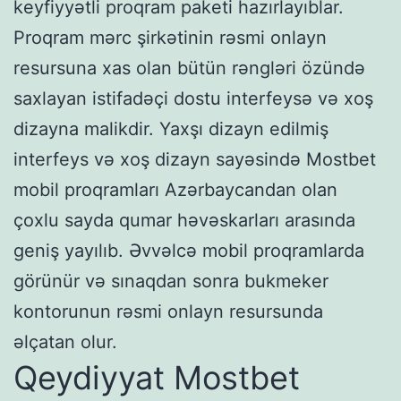
keyfiyyətli proqram paketi hazırlayıblar.
Proqram mərc şirkətinin rəsmi onlayn
resursuna xas olan bütün rəngləri özündə
saxlayan istifadəçi dostu interfeysə və xoş
dizayna malikdir. Yaxşı dizayn edilmiş
interfeys və xoş dizayn sayəsində Mostbet
mobil proqramları Azərbaycandan olan
çoxlu sayda qumar həvəskarları arasında
geniş yayılıb. Əvvəlcə mobil proqramlarda
görünür və sınaqdan sonra bukmeker
kontorunun rəsmi onlayn resursunda
əlçatan olur.
Qeydiyyat Mostbet