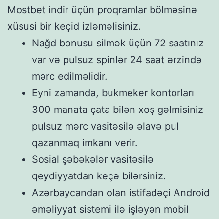
Mostbet indir üçün proqramlar bölməsinə
xüsusi bir keçid izləməlisiniz.
Nağd bonusu silmək üçün 72 saatınız
var və pulsuz spinlər 24 saat ərzində
mərc edilməlidir.
Eyni zamanda, bukmeker kontorları
300 manata çata bilən xoş gəlmisiniz
pulsuz mərc vasitəsilə əlavə pul
qazanmaq imkanı verir.
Sosial şəbəkələr vasitəsilə
qeydiyyatdan keçə bilərsiniz.
Azərbaycandan olan istifadəçi Android
əməliyyat sistemi ilə işləyən mobil