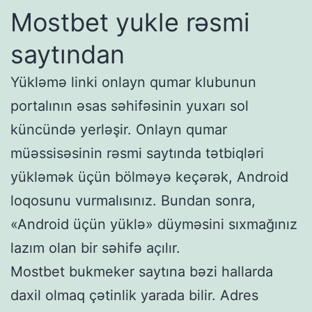
Mostbet yukle rəsmi
saytından
Yükləmə linki onlayn qumar klubunun
portalının əsas səhifəsinin yuxarı sol
küncündə yerləşir. Onlayn qumar
müəssisəsinin rəsmi saytında tətbiqləri
yükləmək üçün bölməyə keçərək, Android
loqosunu vurmalısınız. Bundan sonra,
«Android üçün yüklə» düyməsini sıxmağınız
lazım olan bir səhifə açılır.
Mostbet bukmeker saytına bəzi hallarda
daxil olmaq çətinlik yarada bilir. Adres