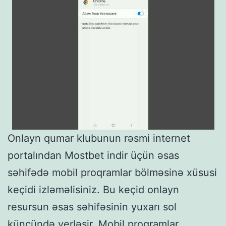
Onlayn qumar klubunun rəsmi internet
portalından Mostbet indir üçün əsas
səhifədə mobil proqramlar bölməsinə xüsusi
keçidi izləməlisiniz. Bu keçid onlayn
resursun əsas səhifəsinin yuxarı sol
küncündə yerləşir. Mobil proqramlar