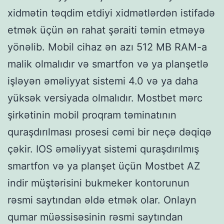
xidmətin təqdim etdiyi xidmətlərdən istifadə
etmək üçün ən rahat şəraiti təmin etməyə
yönəlib. Mobil cihaz ən azı 512 MB RAM-a
malik olmalıdır və smartfon və ya planşetlə
işləyən əməliyyat sistemi 4.0 və ya daha
yüksək versiyada olmalıdır. Mostbet mərc
şirkətinin mobil proqram təminatının
quraşdırılması prosesi cəmi bir neçə dəqiqə
çəkir. IOS əməliyyat sistemi quraşdırılmış
smartfon və ya planşet üçün Mostbet AZ
indir müştərisini bukmeker kontorunun
rəsmi saytından əldə etmək olar. Onlayn
qumar müəssisəsinin rəsmi saytından