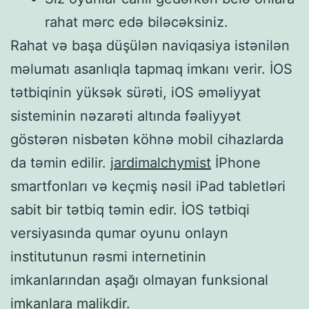
rahat mərc edə biləcəksiniz.
Rahat və başa düşülən naviqasiya istənilən
məlumatı asanlıqla tapmaq imkanı verir. İOS
tətbiqinin yüksək sürəti, iOS əməliyyat
sisteminin nəzarəti altında fəaliyyət
göstərən nisbətən köhnə mobil cihazlarda
da təmin edilir.
jardimalchymist
İPhone
smartfonları və keçmiş nəsil iPad tabletləri
sabit bir tətbiq təmin edir. İOS tətbiqi
versiyasında qumar oyunu onlayn
institutunun rəsmi internetinin
imkanlarından aşağı olmayan funksional
imkanlara malikdir.