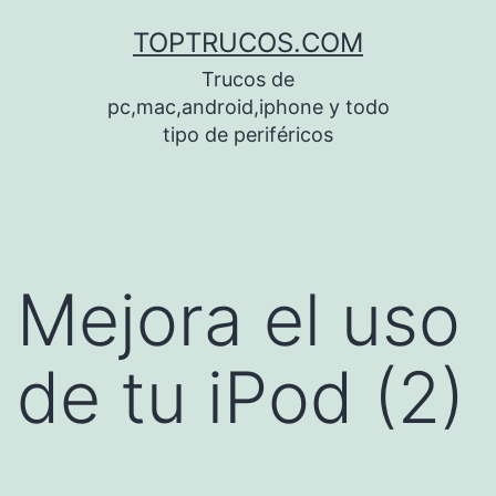
Saltar
TOPTRUCOS.COM
al
Trucos de
contenido
pc,mac,android,iphone y todo
tipo de periféricos
Mejora el uso
de tu iPod (2)