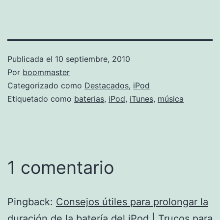
Publicada el
10 septiembre, 2010
Por
boommaster
Categorizado como
Destacados
,
iPod
Etiquetado como
baterias
,
iPod
,
iTunes
,
música
1 comentario
Pingback:
Consejos útiles para prolongar la
duración de la batería del iPod | Trucos para