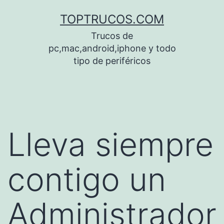
Saltar
TOPTRUCOS.COM
al
Trucos de
contenido
pc,mac,android,iphone y todo
tipo de periféricos
Lleva siempre
contigo un
Administrador