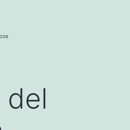
icos
 del
.