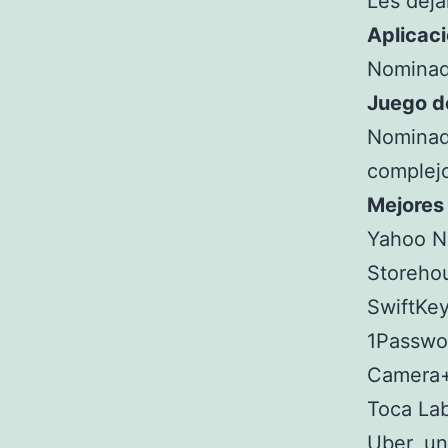
Les deja
Aplicaci
Nominad
Juego d
Nominado
complej
Mejores 
Yahoo Ne
Storehou
SwiftKey
1Passwor
Camera+,
Toca Lab
Uber, un