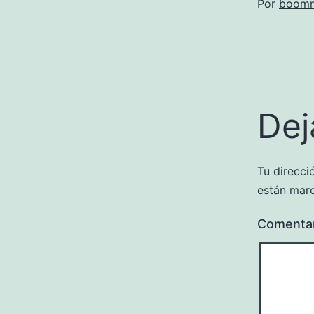
Por
boomm
Dej
Tu direcci
están mar
Comenta