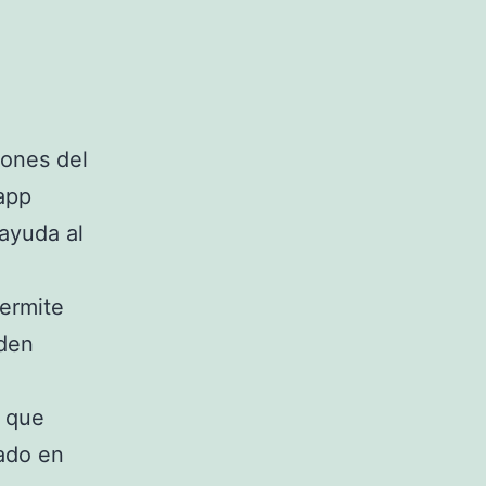
iones del
app
 ayuda al
permite
eden
s que
zado en