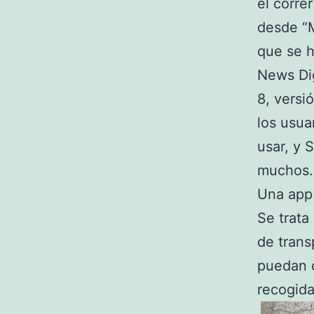
el corre
desde “M
que se h
News Dig
8, versi
los usua
usar, y 
muchos.
Una app 
Se trata
de trans
puedan c
recogida