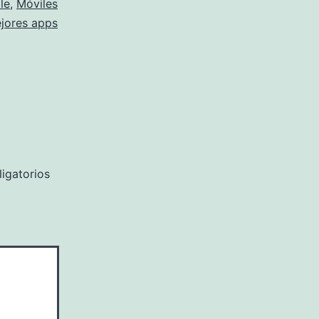
le
,
Móviles
jores apps
igatorios