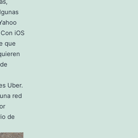
as,
Algunas
 Yahoo
. Con iOS
te que
quieren
 de
es Uber.
 una red
or
io de