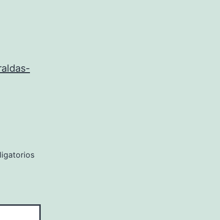
aldas-
igatorios