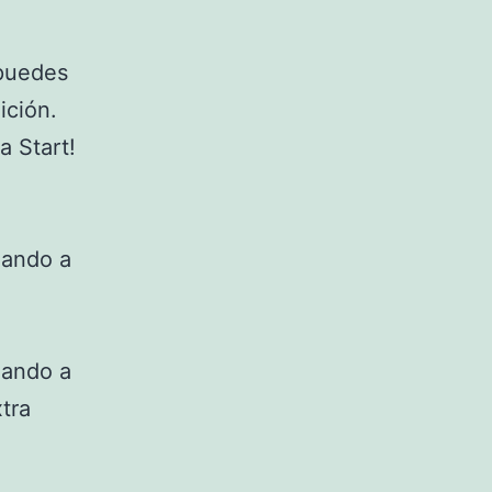
 puedes
ición.
a Start!
lando a
lando a
tra