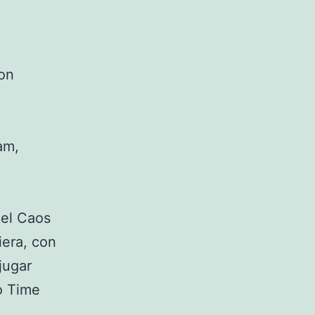
con
am,
del Caos
iera, con
jugar
o Time