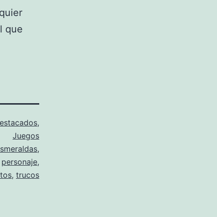
quier
l que
estacados
,
Juegos
smeraldas
,
,
personaje
,
tos
,
trucos