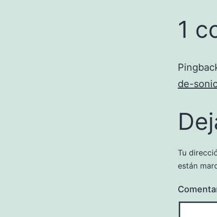
1 c
Pingbac
de-soni
Dej
Tu direcci
están mar
Comenta