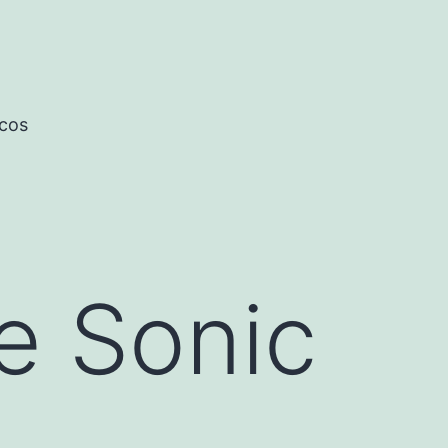
icos
e Sonic