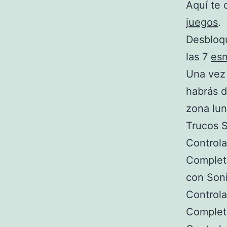
Aquí te 
juegos
.
Desbloqu
las 7
es
Una vez 
habrás 
zona lun
Trucos 
Controla
Completa
con Soni
Controla
Completa