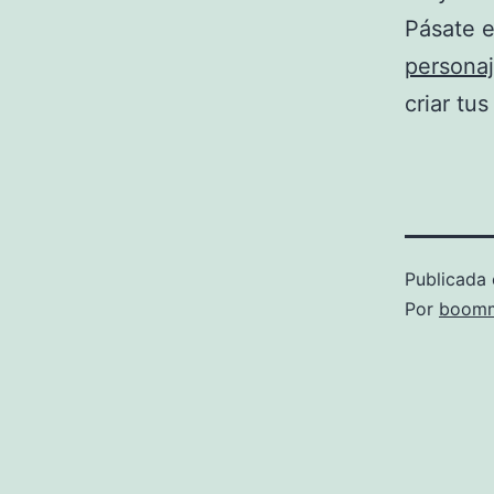
Pásate e
persona
criar tus
Publicada 
Por
boomm