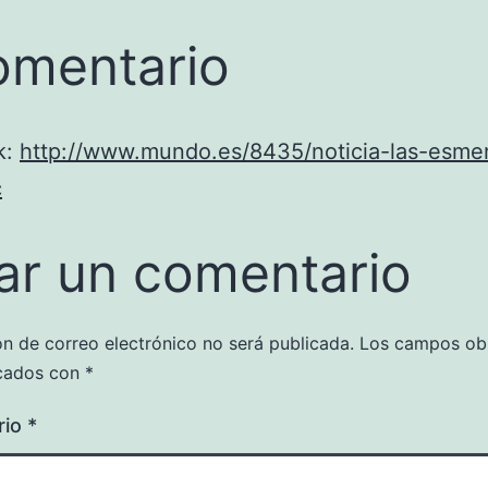
omentario
k:
http://www.mundo.es/8435/noticia-las-esmer
c
ar un comentario
ón de correo electrónico no será publicada.
Los campos obl
cados con
*
rio
*