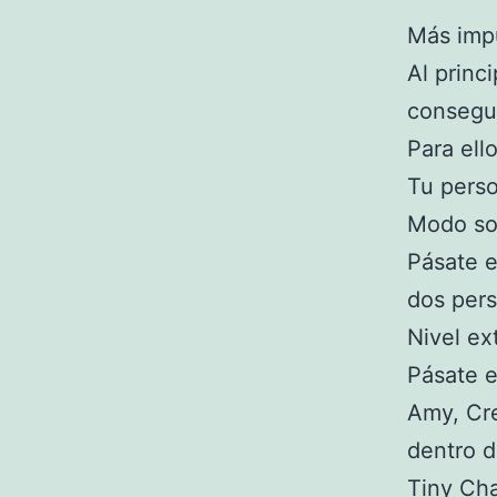
Más imp
Al princ
consegui
Para ell
Tu perso
Modo so
Pásate e
dos pers
Nivel ext
Pásate e
Amy, Cre
dentro d
Tiny Ch