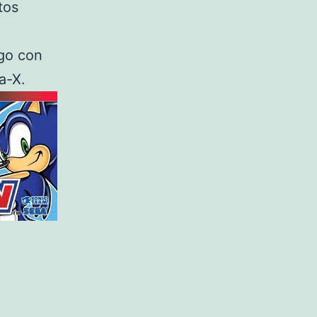
tos
ego con
a-X.