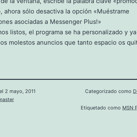
 de la ventana, escribe la palabra clave «promo
o, ahora sólo desactiva la opción «Muéstrame
ones asociadas a Messenger Plus!»
os listos, el programa se ha personalizado y ya
los molestos anuncios que tanto espacio os qui
el
2 mayo, 2011
Categorizado como
D
aster
Etiquetado como
MSN P