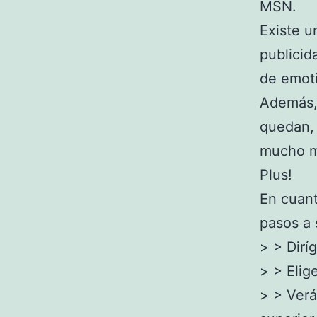
MSN.
Existe u
publicid
de emot
Además, 
quedan, 
mucho má
Plus!
En cuant
pasos a 
> > Dirí
> > Elig
> > Verá