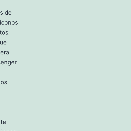
os de
 íconos
tos.
que
nera
senger
los
rte