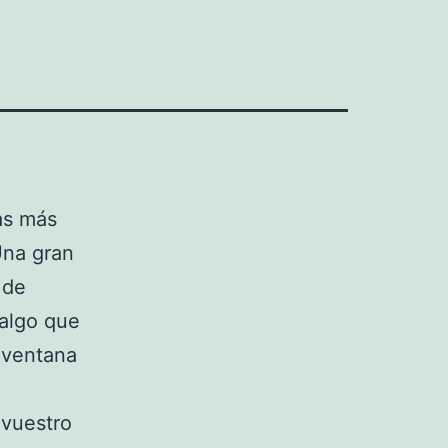
as más
Una gran
 de
 algo que
 ventana
 vuestro