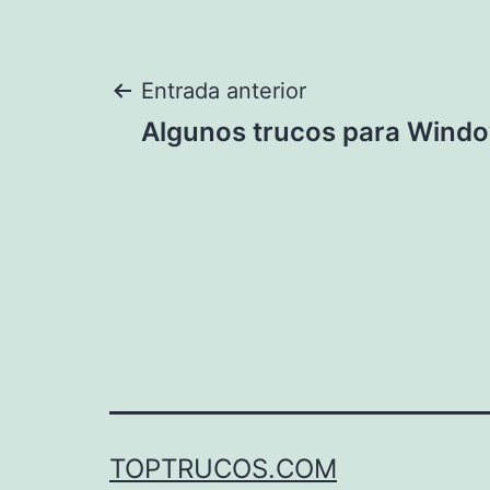
Navegación
Entrada anterior
Algunos trucos para Windo
de
entradas
TOPTRUCOS.COM