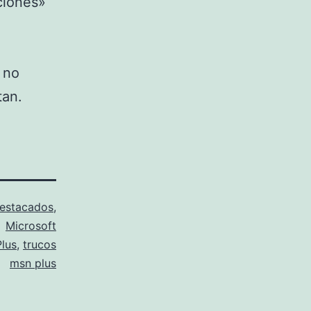
ciones»
 no
tan.
estacados
,
Microsoft
lus
,
trucos
msn plus