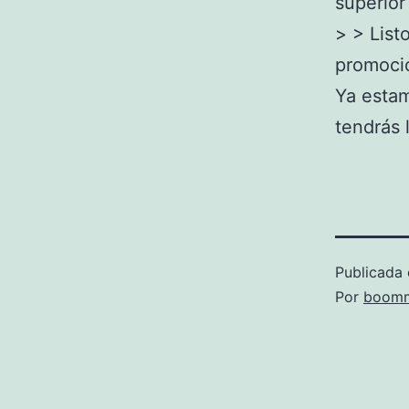
superior
> > List
promoci
Ya estam
tendrás 
Publicada 
Por
boomm