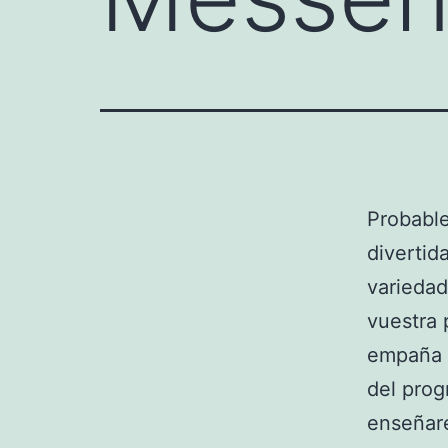
Probabl
divertid
variedad
vuestra 
empaña t
del prog
enseñare