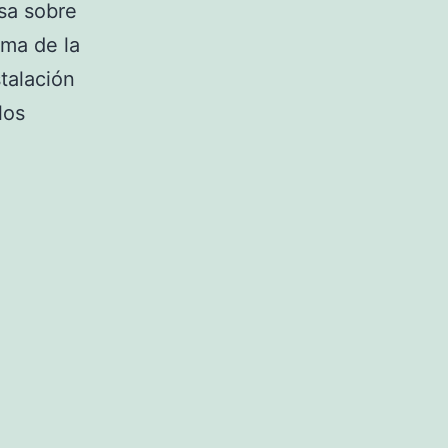
lsa sobre
rma de la
stalación
los