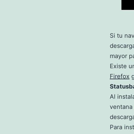
Si tu na
descarga
mayor pa
Existe u
Firefox
g
Statusb
Al insta
ventana 
descarga
Para ins