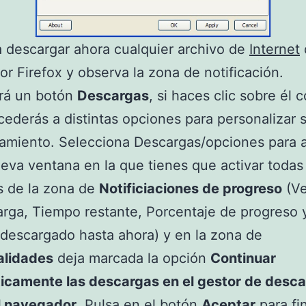
 descargar ahora cualquier archivo de
Internet
r Firefox y observa la zona de notificación.
rá un botón
Descargas
, si haces clic sobre él c
ederás a distintas opciones para personalizar 
amiento. Selecciona Descargas/opciones para 
eva ventana en la que tienes que activar todas 
s de la zona de
Notificiaciones de progreso
(Ve
rga, Tiempo restante, Porcentaje de progreso 
escargado hasta ahora) y en la zona de
alidades
deja marcada la opción
Continuar
icamente las descargas en el gestor de desca
el navegador
. Pulsa en el botón
Aceptar
para fin