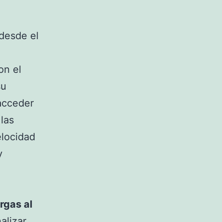
desde el
on el
su
acceder
las
locidad
y
rgas al
alizar.