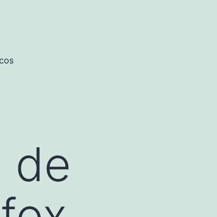
icos
a de
fox