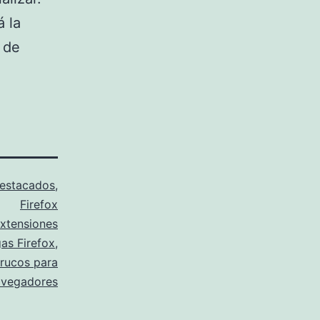
á la
 de
estacados
,
Firefox
xtensiones
as Firefox
,
trucos para
avegadores