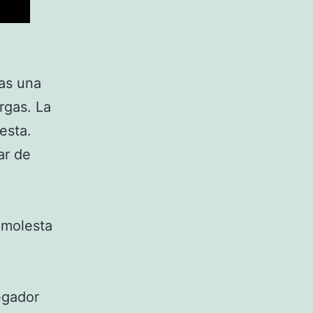
zas una
rgas. La
esta.
ar de
 molesta
vegador