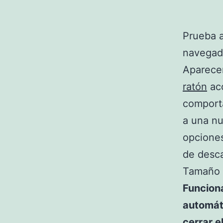
Prueba a
navegado
Aparece
ratón
acc
comport
a una nu
opcione
de desca
Tamaño d
Funcion
automát
cerrar 