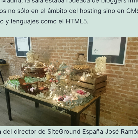
n Madrid, la sala estaba rodeada de bloggers inf
os no sólo en el ámbito del hosting sino en CM
lo y lenguajes como el HTML5.
a del director de SiteGround España José Ramó