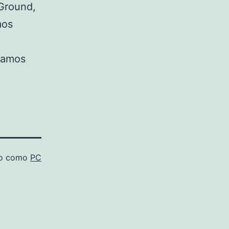
eGround,
mos
eamos
do como
PC