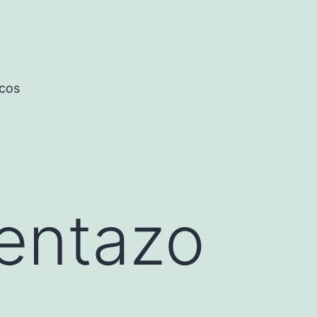
icos
ventazo