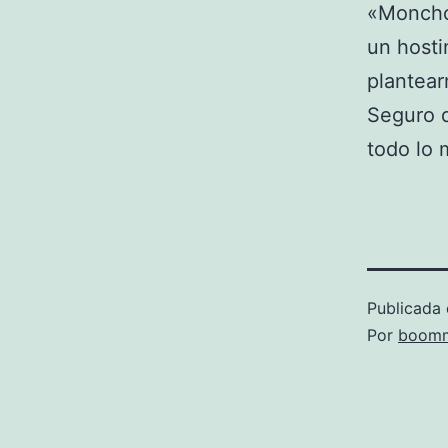
«Moncho»
un host
plantear
Seguro 
todo lo 
Publicada 
Por
boomm