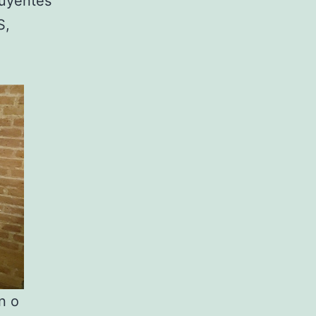
luyentes
S,
n o