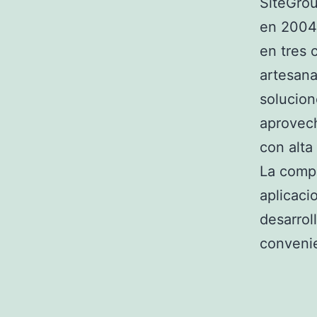
SiteGrou
en 2004 
en tres 
artesana
solucion
aprovech
con alta
La compa
aplicac
desarrol
convenie