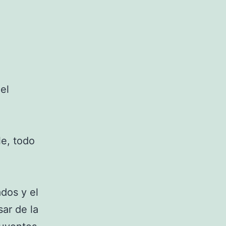
el
le, todo
dos y el
ar de la