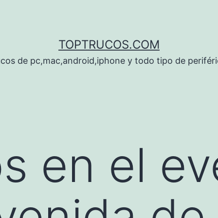
TOPTRUCOS.COM
cos de pc,mac,android,iphone y todo tipo de perifér
os en el e
venida de