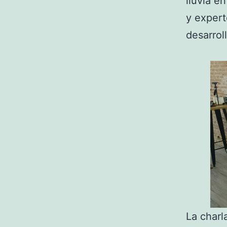
lluvia e
y expert
desarrol
La charl