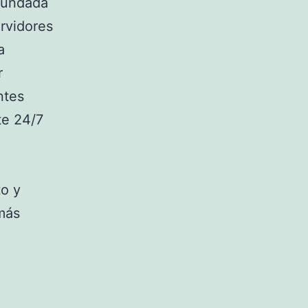
 fundada
rvidores
a
r
ntes
te 24/7
o y
más