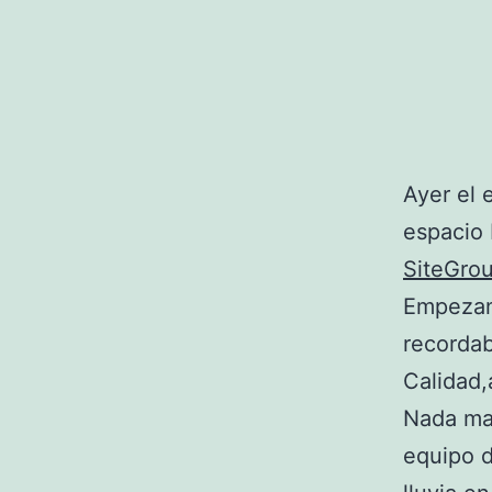
Ayer el 
espacio 
SiteGro
Empezand
recordab
Calidad,
Nada mas
equipo d