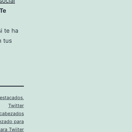
social
Te
i te ha
n tus
estacados
,
Twitter
cabezados
ezado para
ara Twiiter