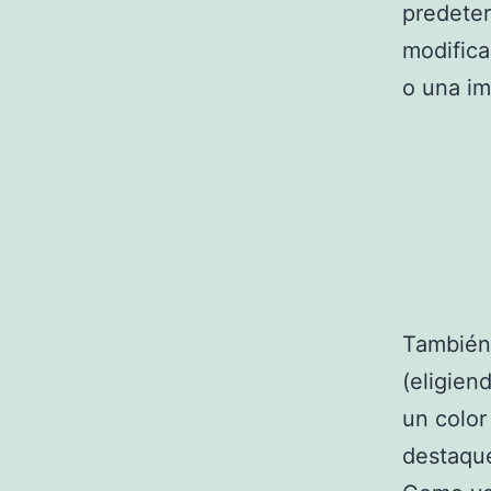
predeter
modifica
o una i
También 
(eligien
un color
destaqu