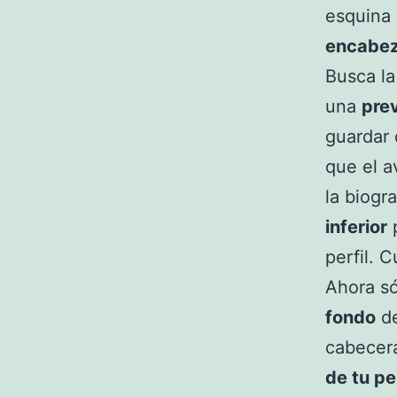
esquina 
encabe
Busca la
una
prev
guardar 
que el a
la biogr
inferior
p
perfil. 
Ahora só
fondo
de
cabecer
de tu per