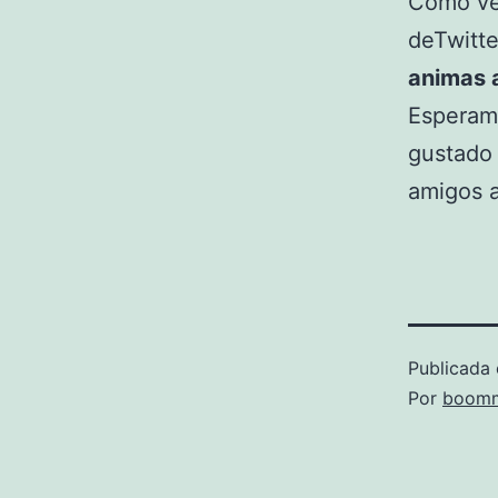
Como ve
deTwitte
animas a
Esperam
gustado 
amigos a
Publicada 
Por
boomm