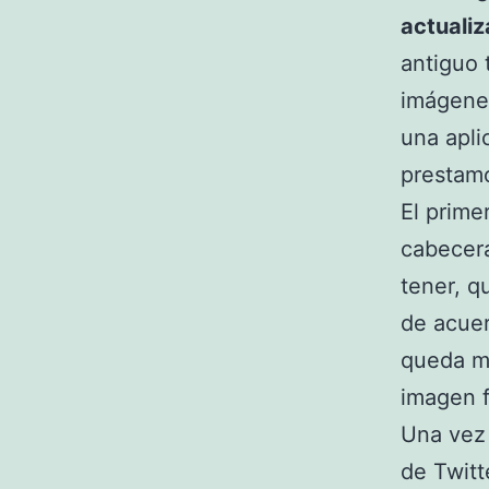
actuali
antiguo 
imágene
una apli
prestamo
El prime
cabecera
tener, 
de acuer
queda má
imagen f
Una vez 
de Twitt