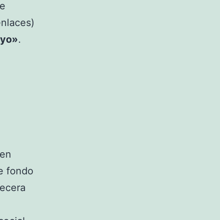
ue
enlaces)
uyo»
.
gen
de fondo
becera