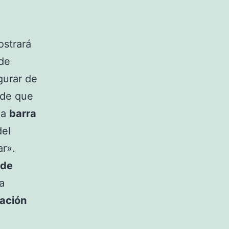
ostrará
de
gurar de
 de que
la
barra
del
ar».
 de
a
ración