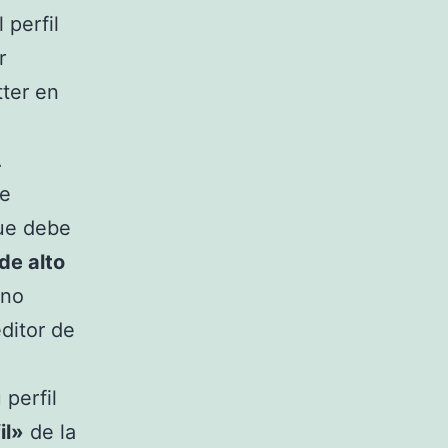
 perfil
r
ter en
.
de
e debe
de alto
 no
ditor de
 perfil
il»
de la