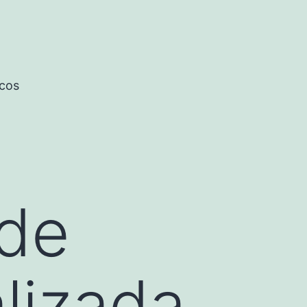
icos
 de
lizada