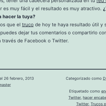
s, tener una cabecera personalizada en tu
red 
r es muy fácil y el resultado es muy atractivo.
¿
 hacer la tuya?
os que el
truco
de hoy te haya resultado útil y s
puedes dejar tus comentarios o compartirlo co
 través de Facebook o Twitter.
el
26 febrero, 2013
Categorizado como
D
aster
Etiquetado como
en
Twitter
,
hacer encab
Twitter
,
Trucos p