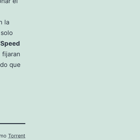
nar el
n la
 solo
“Speed
 fijaran
ado que
omo
Torrent