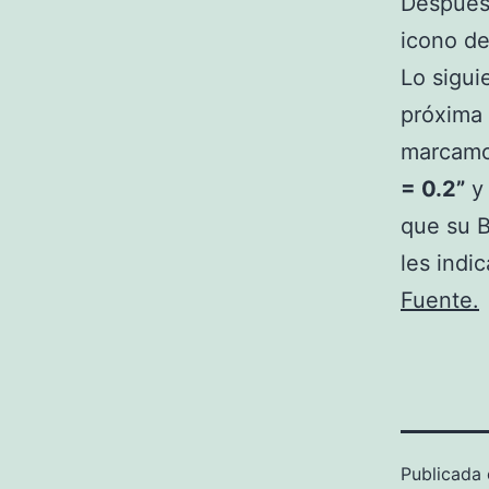
Después 
icono d
Lo sigui
próxima 
marcamo
= 0.2”
y 
que su B
les indi
Fuente.
Publicada 