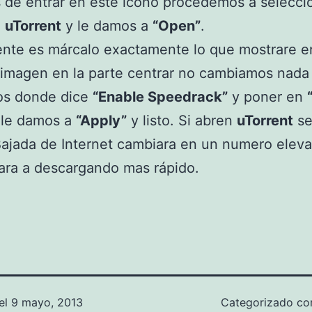
de entrar en este icono procedemos a seleccio
e
uTorrent
y le damos a
“Open”
.
ente es márcalo exactamente lo que mostrare e
imagen en la parte centrar no cambiamos nada
s donde dice
“Enable Speedrack”
y poner en
le damos a
“Apply”
y listo. Si abren
uTorrent
se
ajada de Internet cambiara en un numero elev
cara a descargando mas rápido.
el
9 mayo, 2013
Categorizado c