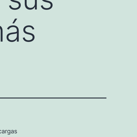
más
cargas