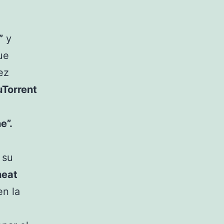
”
y
ue
ez
uTorrent
e”.
 su
heat
en la