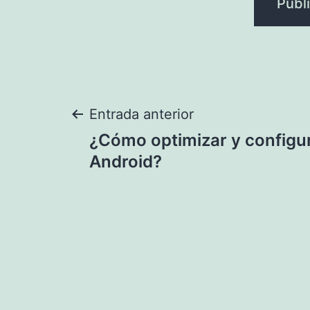
Navegación
Entrada anterior
¿Cómo optimizar y configur
de
Android?
entradas