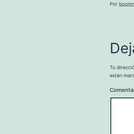
Por
boomm
Dej
Tu direcci
están mar
Comenta