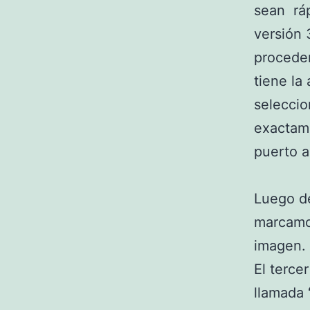
sean ráp
versión 
procedem
tiene la
selecci
exactame
puerto 
Luego d
marcamo
imagen.
El terce
llamada