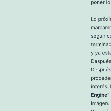
poner lo
Lo próxi
marcamo
seguir c
termina
y ya esta
Después
Después
procedem
interés
Engine”
imagen.