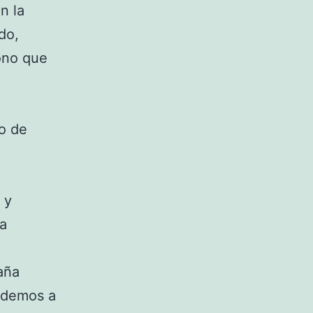
n la
do,
cono que
o de
y
da
taña
cedemos a