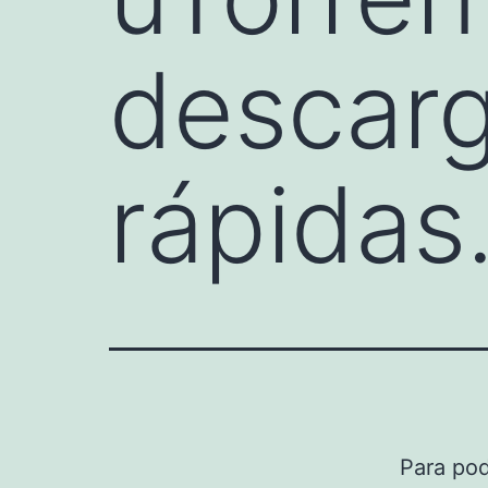
descar
rápidas
Para po