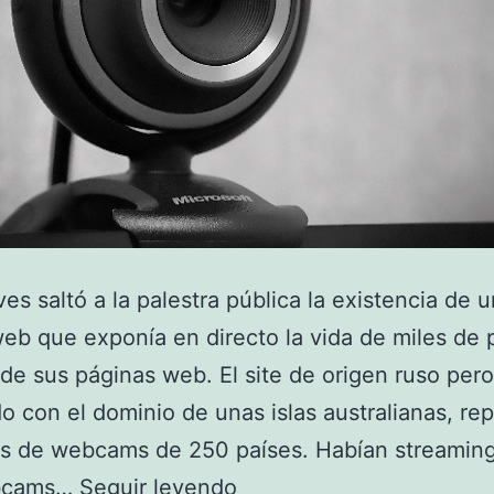
ves saltó a la palestra pública la existencia de 
eb que exponía en directo la vida de miles de
 de sus páginas web. El site de origen ruso pero
do con el dominio de unas islas australianas, re
s de webcams de 250 países. Habían streamin
Como
bcams…
Seguir leyendo