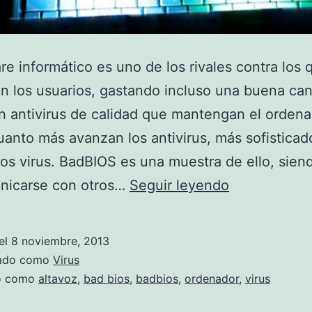
re informático es uno de los rivales contra los
 los usuarios, gastando incluso una buena can
n antivirus de calidad que mantengan el ordena
uanto más avanzan los antivirus, más sofisticad
ios virus. BadBIOS es una muestra de ello, sie
BadBios,
nicarse con otros…
Seguir leyendo
el
virus
el
8 noviembre, 2013
que
zado como
Virus
se
do como
altavoz
,
bad bios
,
badbios
,
ordenador
,
virus
transmite