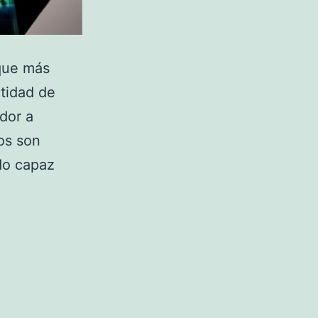
 que más
tidad de
dor a
os son
ndo capaz