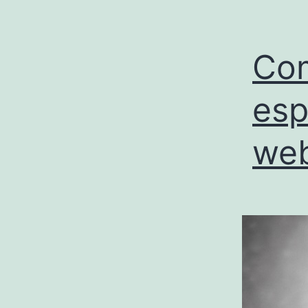
Com
esp
we