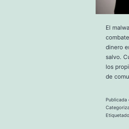
El malwa
combaten
dinero e
salvo. C
los prop
de comu
Publicada 
Categori
Etiqueta