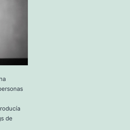
una
 personas
producía
gs de