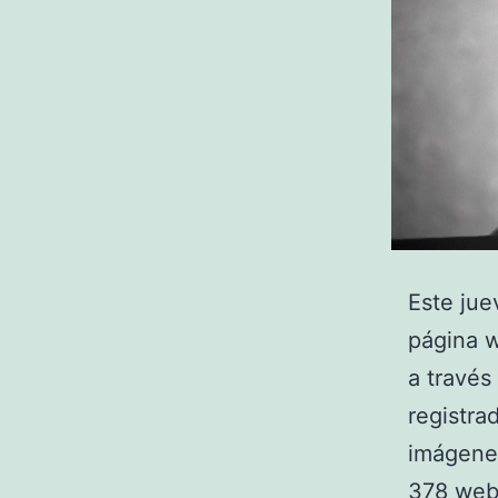
Este jue
página w
a través
registra
imágene
378 we