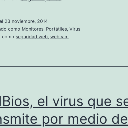
evitar
que
el
23 noviembre, 2014
nos
zado como
Monitores
,
Portátiles
,
Virus
espíen
do como
seguridad web
,
webcam
por
nuestra
propia
webcam
Bios, el virus que s
nsmite por medio de