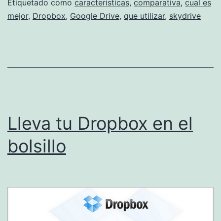
Drive,
Etiquetado como
caracteristicas
,
comparativa
,
cual es
mejor
,
Dropbox
,
Google Drive
,
que utilizar
,
skydrive
Dropbox
o
SkyDrive
Lleva tu Dropbox en el
bolsillo