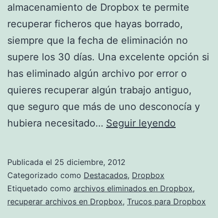
almacenamiento de Dropbox te permite
recuperar ficheros que hayas borrado,
siempre que la fecha de eliminación no
supere los 30 días. Una excelente opción si
has eliminado algún archivo por error o
quieres recuperar algún trabajo antiguo,
que seguro que más de uno desconocía y
Recuper
hubiera necesitado…
Seguir leyendo
los
archivos
Publicada el
25 diciembre, 2012
borrados
Categorizado como
Destacados
,
Dropbox
en
Etiquetado como
archivos eliminados en Dropbox
,
recuperar archivos en Dropbox
,
Trucos para Dropbox
Dropbox