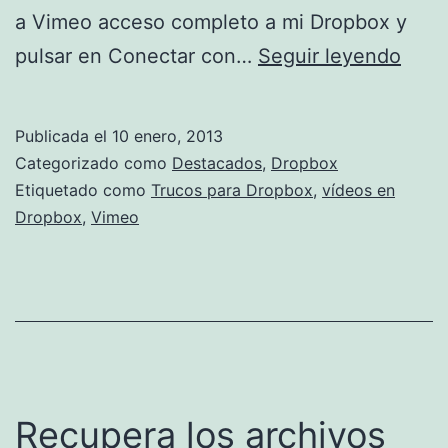
a Vimeo acceso completo a mi Dropbox y
Tus
pulsar en Conectar con…
Seguir leyendo
víde
desd
Publicada el
10 enero, 2013
Drop
Categorizado como
Destacados
,
Dropbox
a
Etiquetado como
Trucos para Dropbox
,
vídeos en
Dropbox
,
Vimeo
Vime
Recupera los archivos