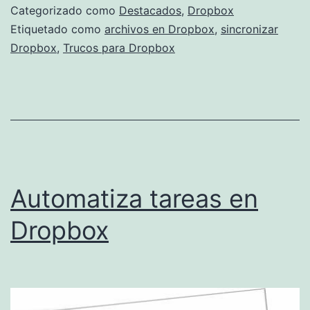
archivos
Categorizado como
Destacados
,
Dropbox
que
Etiquetado como
archivos en Dropbox
,
sincronizar
Dropbox
,
Trucos para Dropbox
estén
fuera
de
Dropbox
Automatiza tareas en
Dropbox