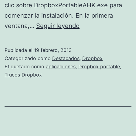
clic sobre DropboxPortableAHK.exe para
comenzar la instalación. En la primera
Lleva
ventana,…
Seguir leyendo
tu
Dropbox
Publicada el
19 febrero, 2013
en
Categorizado como
Destacados
,
Dropbox
el
Etiquetado como
aplicaciiones
,
Dropbox portable
,
Trucos Dropbox
bolsillo