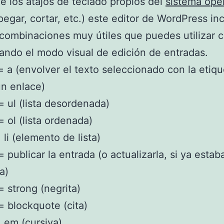
e los atajos de teclado propios del
sistema ope
 pegar, cortar, etc.) este editor de WordPress in
combinaciones muy útiles que puedes utilizar 
ando el modo visual de edición de entradas.
 = a (envolver el texto seleccionado con la etiqu
un enlace)
 = ul (lista desordenada)
= ol (lista ordenada)
= li (elemento de lista)
= publicar la entrada (o actualizarla, si ya estab
a)
= strong (negrita)
 = blockquote (cita)
= em (cursiva)