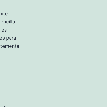
mite
encilla
 es
es para
antemente