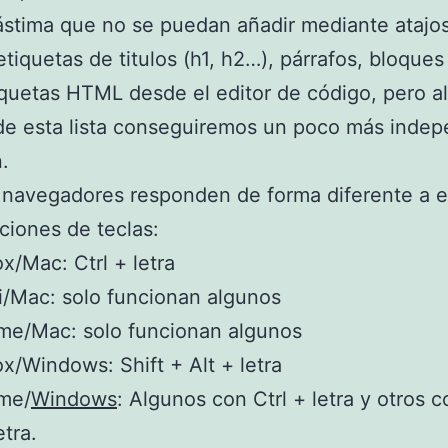
ástima que no se puedan añadir mediante atajo
etiquetas de titulos (h1, h2…), párrafos, bloques 
iquetas HTML desde el editor de código, pero 
de esta lista conseguiremos un poco más indep
.
navegadores responden de forma diferente a e
iones de teclas:
ox/Mac: Ctrl + letra
i/Mac: solo funcionan algunos
me/Mac: solo funcionan algunos
ox/Windows: Shift + Alt + letra
me/
Windows
: Algunos con Ctrl + letra y otros c
etra.