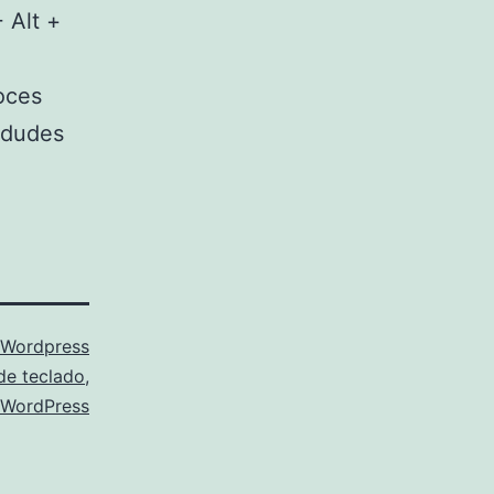
+ Alt +
oces
o dudes
Wordpress
de teclado
,
WordPress