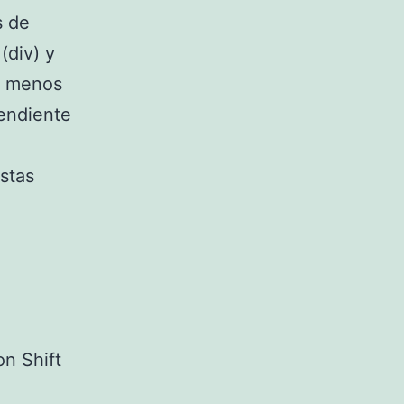
s de
(div) y
al menos
endiente
stas
on Shift