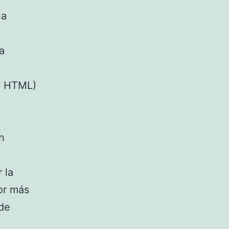
na
a
 y HTML)
un
 la
ror más
 de