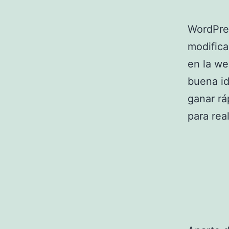
WordPres
modifica
en la we
buena i
ganar rá
para rea