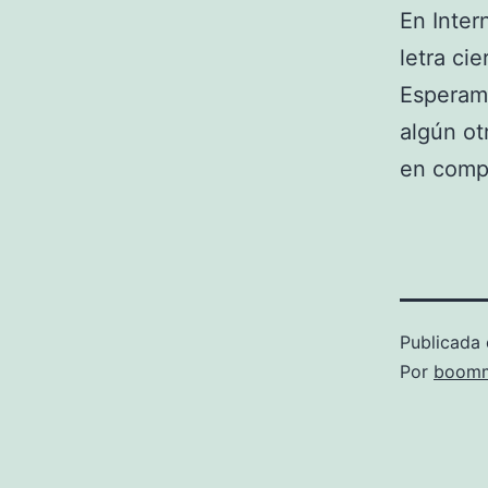
En Intern
letra cie
Esperam
algún ot
en compa
Publicada 
Por
boomm