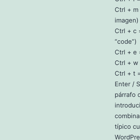
Ctrl + m
imagen)
Ctrl + c
“code”)
Ctrl + e
Ctrl + w
Ctrl + t 
Enter / S
párrafo 
introduc
combinac
típico c
WordPre