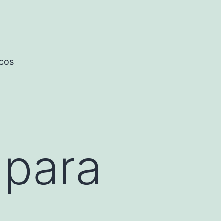
icos
 para