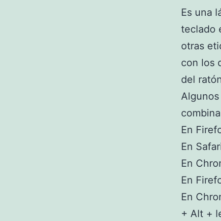
Es una l
teclado 
otras et
con los 
del ratón
Algunos 
combinac
En Firef
En Safar
En Chro
En Firef
En Chro
+ Alt + l