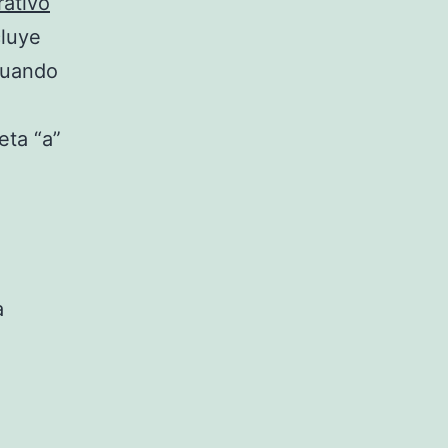
rativo
cluye
cuando
eta “a”
a