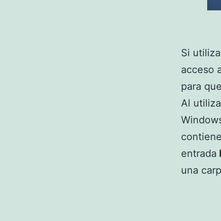
Si utili
acceso a 
para que
Al utiliz
Windows
contiene
entrada
una carp