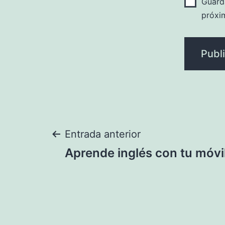
Guard
próxi
Navegación
Entrada anterior
Aprende inglés con tu móvi
de
entradas