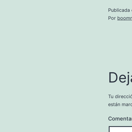
Publicada 
Por
boomm
Dej
Tu direcci
están mar
Comenta