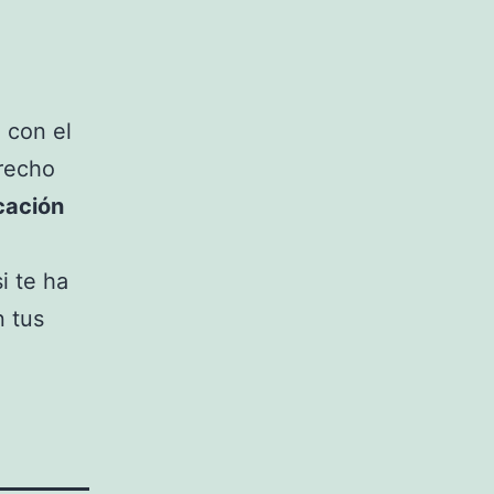
 con el
erecho
cación
i te ha
n tus