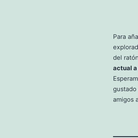
Para aña
explorad
del rató
actual a
Esperam
gustado 
amigos a