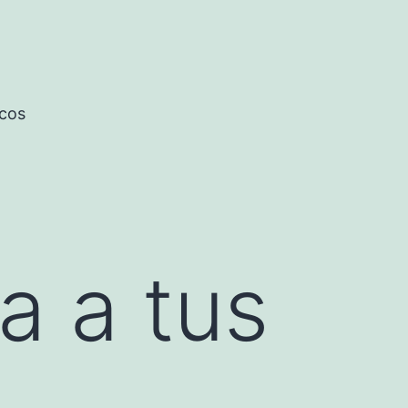
icos
a a tus