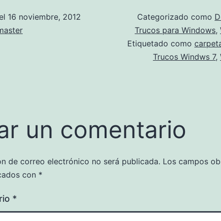
el
16 noviembre, 2012
Categorizado como
D
aster
Trucos para Windows
,
Etiquetado como
carpeta
Trucos Windws 7
,
ar un comentario
ón de correo electrónico no será publicada.
Los campos obl
cados con
*
rio
*