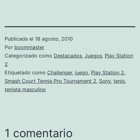
Publicada el
18 agosto, 2010
Por
boommaster
Categorizado como
Destacados
,
Juegos
,
Play Station
2
Etiquetado como
Challenger
,
juego
,
Play Station 2
,
Smash Court Tennis Pro Tournament 2
,
Sony
,
tenis
,
tenista masculino
1 comentario