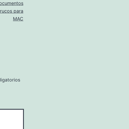
documentos
trucos para
MAC
igatorios