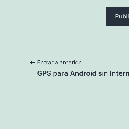
Navegación
Entrada anterior
GPS para Android sin Inter
de
entradas