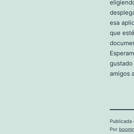
eligiend
desplega
esa apli
que esté
documen
Esperam
gustado 
amigos a
Publicada 
Por
boomm