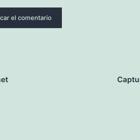
net
Captu