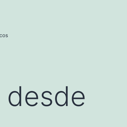
icos
 desde