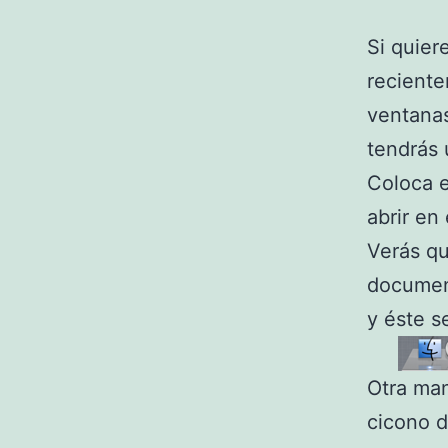
Si quier
reciente
ventanas
tendrás 
Coloca e
abrir en
Verás qu
documen
y éste s
Otra man
cicono d