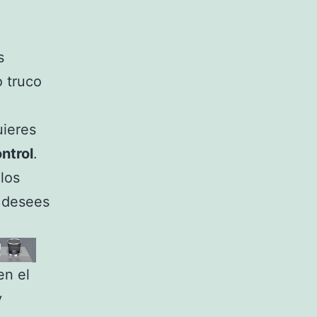
s
o truco
ieres
ntrol
.
los
 desees
en el
y