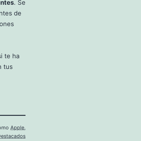
entes
. Se
ntes de
iones
i te ha
n tus
como
Apple
,
estacados