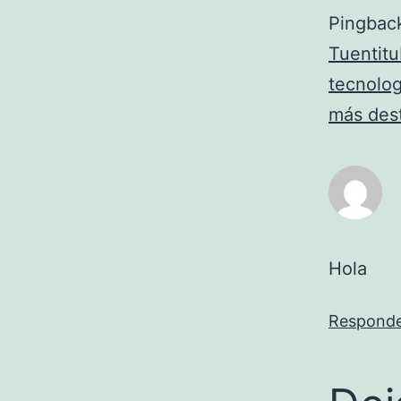
Pingbac
Tuentitu
tecnolog
más des
Hola
Respond