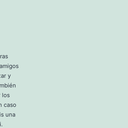
ras
 amigos
zar y
ambién
 los
n caso
is una
i.