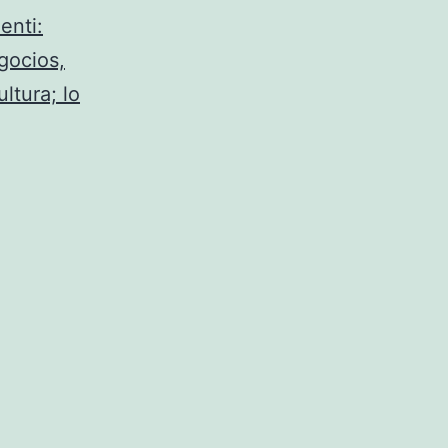
enti:
gocios,
ltura; lo