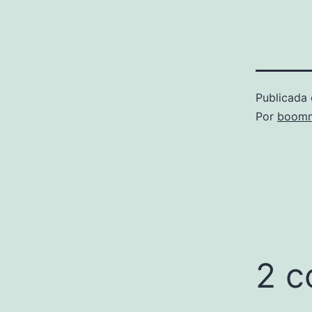
Publicada 
Por
boomm
2 c