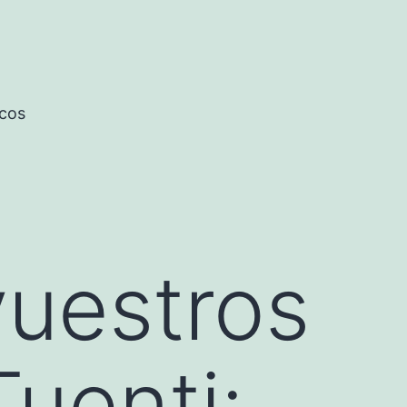
icos
vuestros
Tuenti: