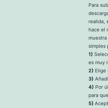
Para sub
descarga
realida,
hace el 
muestra 
simples 
1)
Selecc
es muy 
2)
Elige 
3)
Añadi
4)
Por úl
para que
5)
Acepta