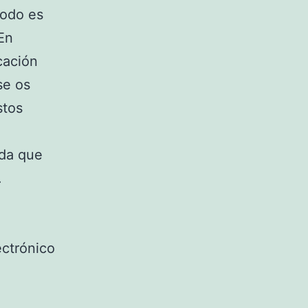
todo es
 En
cación
se os
stos
rda que
.
ectrónico