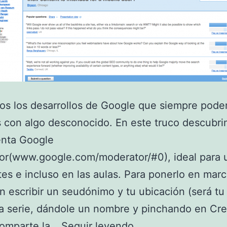
os los desarrollos de Google que siempre pod
 con algo desconocido. En este truco descubri
enta Google
r(www.google.com/moderator/#0), ideal para ut
es e incluso en las aulas. Para ponerlo en marc
n escribir un seudónimo y tu ubicación (será tu 
a serie, dándole un nombre y pinchando en Cre
Google
comparte la…
Seguir leyendo