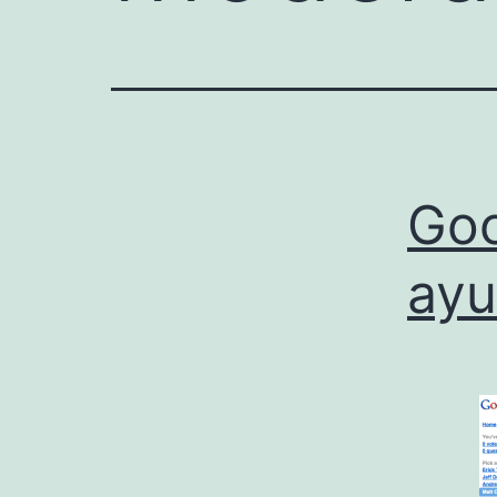
Goo
ayu