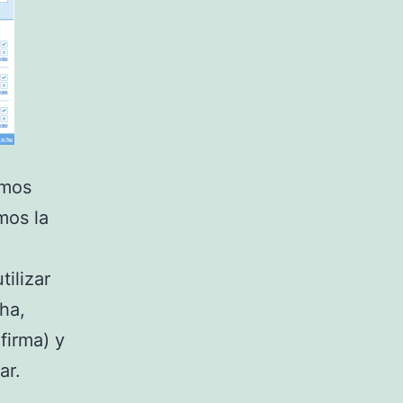
emos
mos la
ilizar
ha,
firma) y
ar.