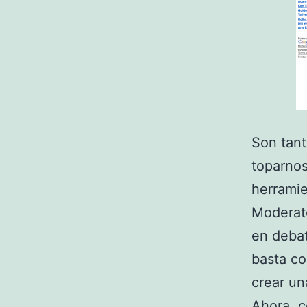
Son tant
toparnos
herrami
Moderato
en debat
basta co
crear un
Ahora, 