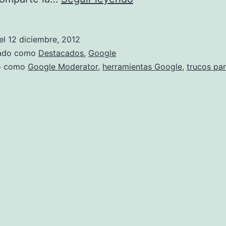
Moderator
te
el
12 diciembre, 2012
ayuda
zado como
Destacados
,
Google
a
do como
Google Moderator
,
herramientas Google
,
trucos pa
tomar
decisiones