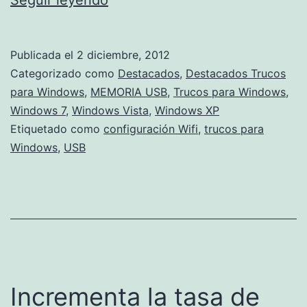
Seguir leyendo
tu
configuración
Publicada el
2 diciembre, 2012
WiFi
Categorizado como
Destacados
,
Destacados Trucos
en
para Windows
,
MEMORIA USB
,
Trucos para Windows
,
Windows 7
,
Windows Vista
,
Windows XP
una
Etiquetado como
configuración Wifi
,
trucos para
USB
Windows
,
USB
gracias
a
Windows
7
Incrementa la tasa de