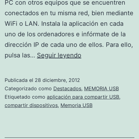
PC con otros equipos que se encuentren
conectados en tu misma red, bien mediante
WiFi o LAN. Instala la aplicación en cada
uno de los ordenadores e infórmate de la
dirección IP de cada uno de ellos. Para ello,
Comparte
pulsa las…
Seguir leyendo
tus
memorias
Publicada el
28 diciembre, 2012
USB
Categorizado como
Destacados
,
MEMORIA USB
en
Etiquetado como
aplicación para compartir USB
,
compartir dispositivos
,
Memoria USB
red