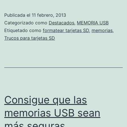
correctament
las
Publicada el
11 febrero, 2013
tarjetas
Categorizado como
Destacados
,
MEMORIA USB
SD
Etiquetado como
formatear tarjetas SD
,
memorias
,
Trucos para tarjetas SD
Consigue que las
memorias USB sean
más seguras