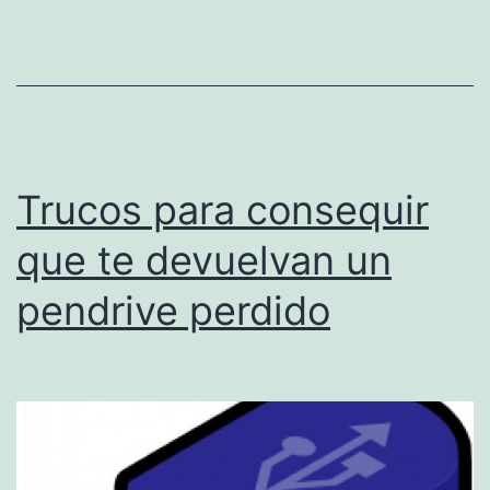
más
segur
Trucos para consequir
que te devuelvan un
pendrive perdido