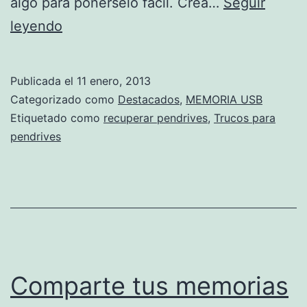
algo para ponérselo fácil. Crea…
Seguir
Trucos
leyendo
para
consequir
Publicada el
11 enero, 2013
que
Categorizado como
Destacados
,
MEMORIA USB
te
Etiquetado como
recuperar pendrives
,
Trucos para
pendrives
devuelvan
un
pendrive
perdido
Comparte tus memorias