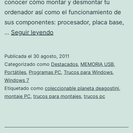
conocer cómo montar y desmontar tu
ordenador así como el funcionamiento de
sus componentes: procesador, placa base,
Trucos
…
Seguir leyendo
para
construir
Publicada el
30 agosto, 2011
tu
Categorizado como
Destacados
,
MEMORIA USB
,
PC
Portátiles
,
Programas PC
,
Trucos para Windows
,
Windows 7
con
Etiquetado como
coleccionable planeta deagostini
,
la
montaje PC
,
trucos para montajes
,
trucos pc
colección
«PC
a