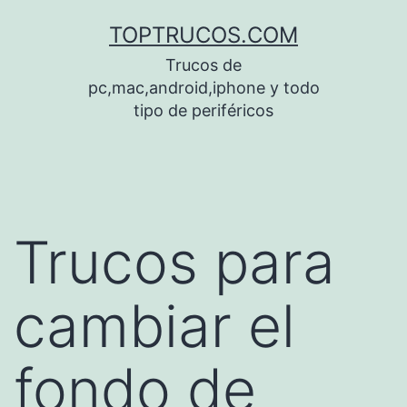
Saltar
TOPTRUCOS.COM
al
Trucos de
contenido
pc,mac,android,iphone y todo
tipo de periféricos
Trucos para
cambiar el
fondo de